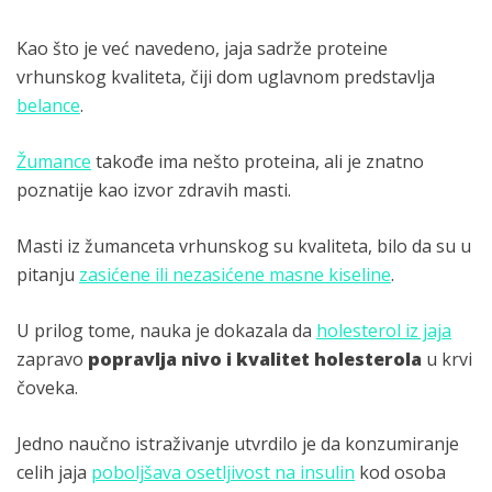
Kao što je već navedeno, jaja sadrže proteine
vrhunskog kvaliteta, čiji dom uglavnom predstavlja
belance
.
Žumance
takođe ima nešto proteina, ali je znatno
poznatije kao izvor zdravih masti.
Masti iz žumanceta vrhunskog su kvaliteta, bilo da su u
pitanju
zasićene ili nezasićene masne kiseline
.
U prilog tome, nauka je dokazala da
holesterol iz jaja
zapravo
popravlja nivo i kvalitet holesterola
u krvi
čoveka.
Jedno naučno istraživanje utvrdilo je da konzumiranje
celih jaja
poboljšava osetljivost na insulin
kod osoba