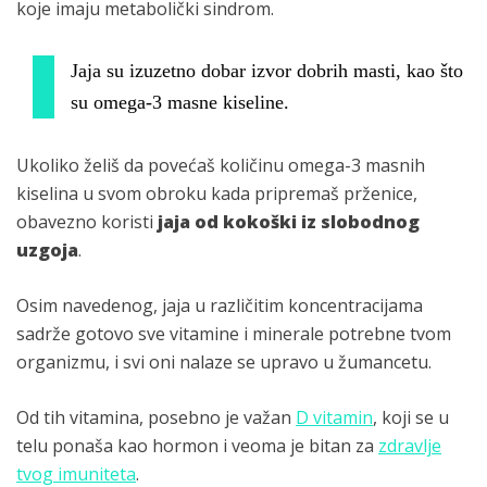
koje imaju metabolički sindrom.
Jaja su izuzetno dobar izvor dobrih masti, kao što
su omega-3 masne kiseline.
Ukoliko želiš da povećaš količinu omega-3 masnih
kiselina u svom obroku kada pripremaš prženice,
obavezno koristi
jaja od kokoški iz slobodnog
uzgoja
.
Osim navedenog, jaja u različitim koncentracijama
sadrže gotovo sve vitamine i minerale potrebne tvom
organizmu, i svi oni nalaze se upravo u žumancetu.
Od tih vitamina, posebno je važan
D vitamin
, koji se u
telu ponaša kao hormon i veoma je bitan za
zdravlje
tvog imuniteta
.