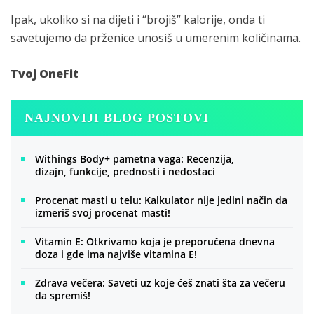
Ipak, ukoliko si na dijeti i “brojiš” kalorije, onda ti
savetujemo da prženice unosiš u umerenim količinama.
Tvoj OneFit
NAJNOVIJI BLOG POSTOVI
Withings Body+ pametna vaga: Recenzija,
dizajn, funkcije, prednosti i nedostaci
Procenat masti u telu: Kalkulator nije jedini način da
izmeriš svoj procenat masti!
Vitamin E: Otkrivamo koja je preporučena dnevna
doza i gde ima najviše vitamina E!
Zdrava večera: Saveti uz koje ćeš znati šta za večeru
da spremiš!