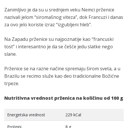
Zanimljivo je da su u srednjem veku Nemci prženice
nazivali jelom “siromašnog viteza”, dok Francuzi i danas
za ovo jelo koriste izraz “izgubljeni hleb”.
Na Zapadu prženice su najpoznatije kao “francuski
tost” i interesantno je da se češće jedu slatke nego
slane.
Prženice se na razne načine spremaju širom sveta, a u
Brazilu se recimo služe kao deo tradicionalne Božićne
trpeze.
Nutritivna vrednost prženica na količinu od 100 g
Energetska vrednost
229 kCal
Proteini
8 g