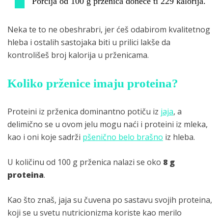
Porcija od 100 g prženica doneće ti 229 kalorija.
Neka te to ne obeshrabri, jer ćeš odabirom kvalitetnog
hleba i ostalih sastojaka biti u prilici lakše da
kontrolišeš broj kalorija u prženicama.
Koliko prženice imaju proteina?
Proteini iz prženica dominantno potiču iz
jaja
, a
delimično se u ovom jelu mogu naći i proteini iz mleka,
kao i oni koje sadrži
pšenično belo brašno
iz hleba.
U količinu od 100 g prženica nalazi se oko
8 g
proteina
.
Kao što znaš, jaja su čuvena po sastavu svojih proteina,
koji se u svetu nutricionizma koriste kao merilo