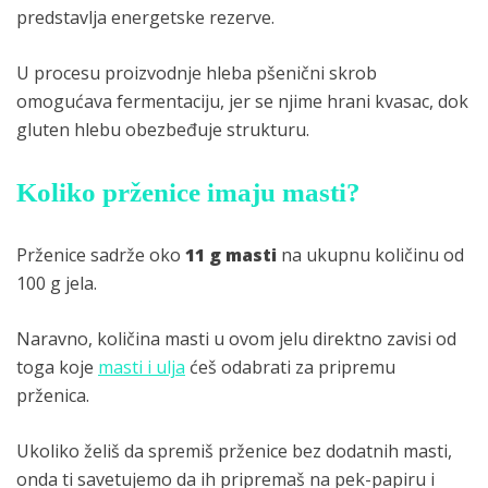
predstavlja energetske rezerve.
U procesu proizvodnje hleba pšenični skrob
omogućava fermentaciju, jer se njime hrani kvasac, dok
gluten hlebu obezbeđuje strukturu.
Koliko prženice imaju masti?
Prženice sadrže oko
11 g masti
na ukupnu količinu od
100 g jela.
Naravno, količina masti u ovom jelu direktno zavisi od
toga koje
masti i ulja
ćeš odabrati za pripremu
prženica.
Ukoliko želiš da spremiš prženice bez dodatnih masti,
onda ti savetujemo da ih pripremaš na pek-papiru i