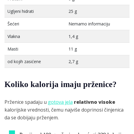
Ugljeni hidrati
25 g
Šećeri
Nemamo informaciju
Vlakna
1,4 g
Masti
11 g
od kojih zasićene
2,7 g
Koliko kalorija imaju prženice?
Prženice spadaju u
gotova jela
relativno visoke
kalorijske vrednosti, čemu najviše doprinosi činjenica
da se dobijaju prženjem.