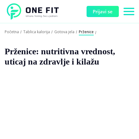
Prijavi se
Početna
Tablica kalorija
Gotova jela
Prženice
Prženice: nutritivna vrednost,
uticaj na zdravlje i kilažu