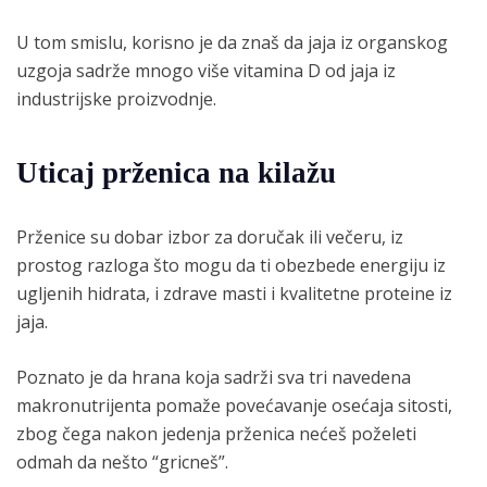
U tom smislu, korisno je da znaš da jaja iz organskog
uzgoja sadrže mnogo više vitamina D od jaja iz
industrijske proizvodnje.
Uticaj prženica na kilažu
Prženice su dobar izbor za doručak ili večeru, iz
prostog razloga što mogu da ti obezbede energiju iz
ugljenih hidrata, i zdrave masti i kvalitetne proteine iz
jaja.
Poznato je da hrana koja sadrži sva tri navedena
makronutrijenta pomaže povećavanje osećaja sitosti,
zbog čega nakon jedenja prženica nećeš poželeti
odmah da nešto “gricneš”.