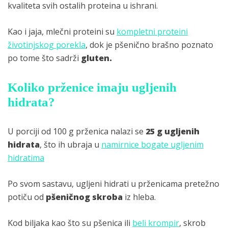
kvaliteta svih ostalih proteina u ishrani.
Kao i jaja, mlečni proteini su
kompletni proteini
životinjskog porekla
, dok je pšenično brašno poznato
po tome što sadrži
gluten.
Koliko prženice imaju ugljenih
hidrata?
U porciji od 100 g prženica nalazi se
25 g ugljenih
hidrata
, što ih ubraja u
namirnice bogate ugljenim
hidratima
Po svom sastavu, ugljeni hidrati u prženicama pretežno
potiču od
pšeničnog skroba
iz hleba.
Kod biljaka kao što su pšenica ili
beli krompir
, skrob