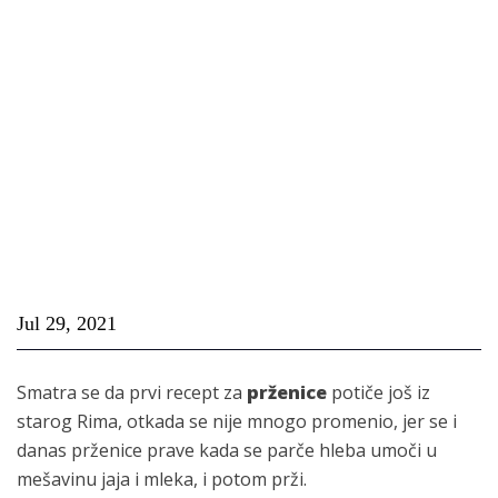
Jul 29, 2021
Smatra se da prvi recept za
prženice
potiče još iz
starog Rima, otkada se nije mnogo promenio, jer se i
danas prženice prave kada se parče hleba umoči u
mešavinu jaja i mleka, i potom prži.