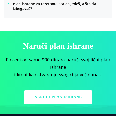
Plan ishrane za teretanu: Šta da jedeš, a šta da
izbegavaš?
Naruči plan ishrane
Po ceni od samo 990 dinara naruči svoj lični plan
ishrane
i kreni ka ostvarenju svog cilja već danas.
NARUČI PLAN ISHRANE