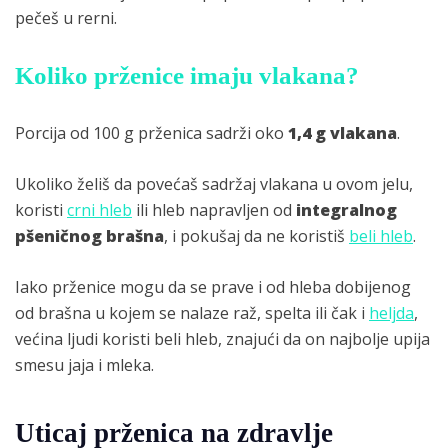
pečeš u rerni.
Koliko prženice imaju vlakana?
Porcija od 100 g prženica sadrži oko
1,4 g vlakana
.
Ukoliko želiš da povećaš sadržaj vlakana u ovom jelu,
koristi
crni hleb
ili hleb napravljen od
integralnog
pšeničnog brašna
, i pokušaj da ne koristiš
beli hleb
.
Iako prženice mogu da se prave i od hleba dobijenog
od brašna u kojem se nalaze raž, spelta ili čak i
heljda
,
većina ljudi koristi beli hleb, znajući da on najbolje upija
smesu jaja i mleka.
Uticaj prženica na zdravlje