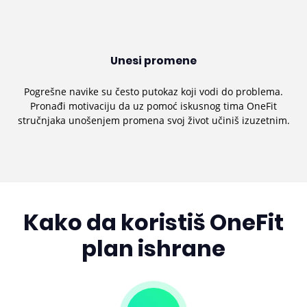
Unesi promene
Pogrešne navike su često putokaz koji vodi do problema.
Pronađi motivaciju da uz pomoć iskusnog tima OneFit
stručnjaka unošenjem promena svoj život učiniš izuzetnim.
Kako da koristiš OneFit
plan ishrane