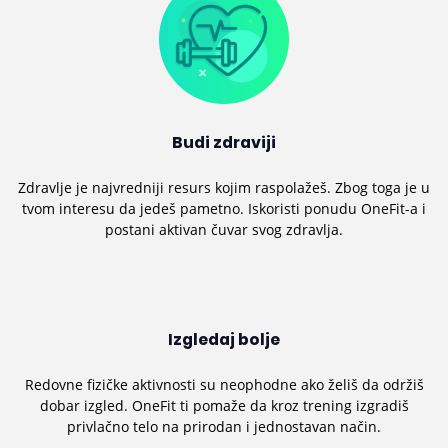
Budi zdraviji
Zdravlje je najvredniji resurs kojim raspolažeš. Zbog toga je u
tvom interesu da jedeš pametno. Iskoristi ponudu OneFit-a i
postani aktivan čuvar svog zdravlja.
Izgledaj bolje
Redovne fizičke aktivnosti su neophodne ako želiš da održiš
dobar izgled. OneFit ti pomaže da kroz trening izgradiš
privlačno telo na prirodan i jednostavan način.