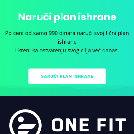
Naruči plan ishrane
Po ceni od samo 990 dinara naruči svoj lični plan
ishrane
i kreni ka ostvarenju svog cilja već danas.
NARUČI PLAN ISHRANE