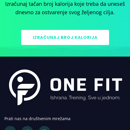
Izračunaj tačan broj kalorija koje treba da uneseš
dnevno za ostvarenje svog željenog cilja.
IZRAČUNAJ BROJ KALORIJA
Prati nas na društvenim mrežama