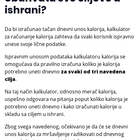
ishrani?
Da bi izračunao tačan dnevni unos kalorija, kalkulator
za računanje kalorija zahteva da svaki korisnik ispravno
unese svoje lične podatke.
Ispravnim unosom podataka kalkulatoru kalorija se
omogućava da pravilno izračuna koliko je kalorija
potrebno uneti dnevno
za svaki od tri navedena
cilja
.
Na taj način kalkulator, odnosno merač kalorija,
uspešno odgovara na pitanja poput koliko kalorija je
potrebno uneti dnevno i kako izračunati kalorije u
skladu sa ciljem u ishrani.
Zbog svega navedenog, očekivano je da će se dnevni
unos kalorija za mršavljenje razlikovati od dnevnog