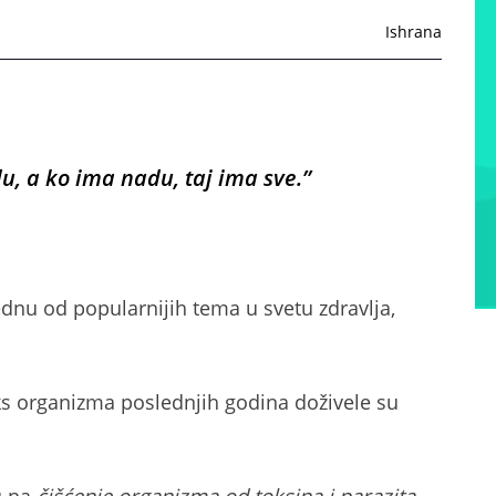
Ishrana
u, a ko ima nadu, taj ima sve.”
dnu od popularnijih tema u svetu zdravlja,
oks organizma poslednjih godina doživele su
u na
čišćenje organizma od toksina i parazita
,