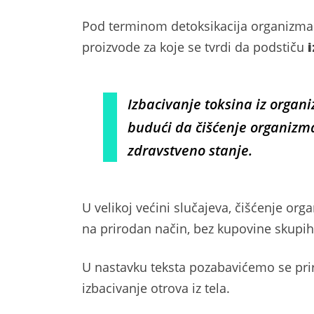
Pod terminom detoksikacija organizma n
proizvode za koje se tvrdi da podstiču
Izbacivanje toksina iz organiz
budući da čišćenje organizma 
zdravstveno stanje.
U velikoj većini slučajeva, čišćenje or
na prirodan način, bez kupovine skupi
U nastavku teksta pozabavićemo se pri
izbacivanje otrova iz tela.