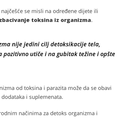
ajčešće se misli na određene dijete ili
izbacivanje toksina iz organizma
.
ma nije jedini cilj detoksikacije tela,
pozitivno utiče i na gubitak težine i opšte
ganizma od toksina i parazita može da se obavi
h dodataka i suplemenata.
rodnim načinima za detoks organizma i