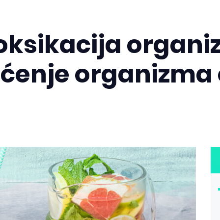
ksikacija organi
šćenje organizma 