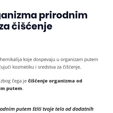
ganizma prirodnim
za čišćenje
ju hemikalija koje dospevaju u organizam putem
jući kozmetiku i sredstva za čišćenje.
, zbog čega je
čišćenje organizma od
nim putem
.
odnim putem štiti tvoje telo od dodatnih