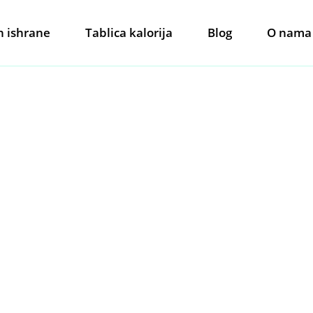
n ishrane
Tablica kalorija
Blog
O nama