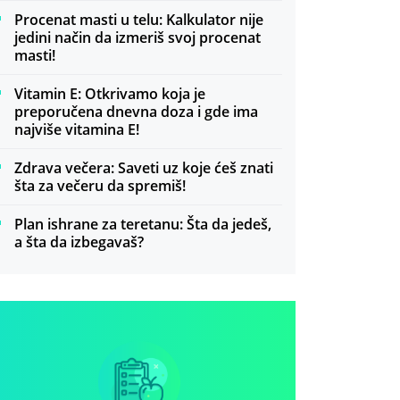
Procenat masti u telu: Kalkulator nije
jedini način da izmeriš svoj procenat
masti!
Vitamin E: Otkrivamo koja je
preporučena dnevna doza i gde ima
najviše vitamina E!
Zdrava večera: Saveti uz koje ćeš znati
šta za večeru da spremiš!
Plan ishrane za teretanu: Šta da jedeš,
a šta da izbegavaš?