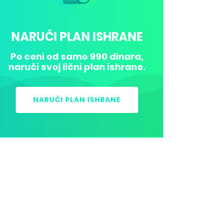
NARUČI PLAN ISHRANE
Po ceni od samo 990 dinara,
naruči svoj lični plan ishrane.
NARUČI PLAN ISHRANE