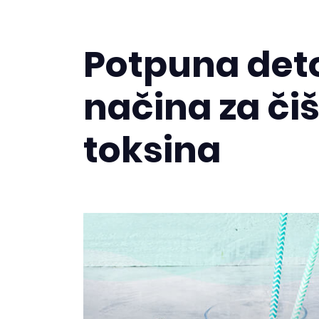
Potpuna deto
načina za či
toksina