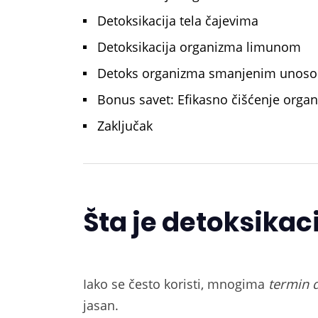
Detoksikacija tela čajevima
Detoksikacija organizma limunom
Detoks organizma smanjenim unoso
Bonus savet: Efikasno čišćenje orga
Zaključak
Šta je detoksika
Iako se često koristi, mnogima
termin 
jasan.