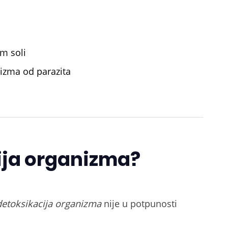
m soli
nizma od parazita
cija organizma?
detoksikacija organizma
nije u potpunosti