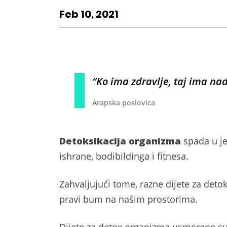
Feb 10, 2021
“Ko ima zdravlje, taj ima nad
Arapska poslovica
Detoksikacija organizma
spada u je
ishrane, bodibildinga i fitnesa.
Zahvaljujući tome, razne dijete za det
pravi bum na našim prostorima.
Dijete za detox organizma usmerene s