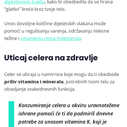
digestivnom traktu
, kako bi obezbedila da se hrana
‘’glatko’’ kreće kroz tvoje telo.
Unos dovoljne količine dijetetskih vlakana može
pomoći u regulisanju varenja, održavanju telesne
težine i
smanjenju nivoa holesterola
.
Uticaj celera na zdravlje
Celer se ubraja u namirnice koje mogu da ti obezbede
priliv vitamina i minerala
, potrebnih tvom telu za
obavljanje svakodnevnih funkcija.
Konzumiranje celera u okviru uravnotežene
ishrane pomoći će ti da podmiriš dnevne
potrebe za unosom vitamina K, koji je