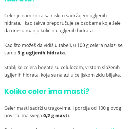
Celer je namirnica sa niskim sadržajem ugljenih
hidrata, i kao takva preporučuje se osobama koje žele
da unesu manju količinu ugljenih hidrata.
Kao što možeš da vidiš u tabeli, u 100 g celera nalazi se
samo
3 g ugljenih hidrata
.
Stabljike celera bogate su celulozom, vrstom složenih
ugljenih hidrata, koja se nalazi u ćelijskom zidu biljaka.
Koliko celer ima masti?
Celer masti sadrži u tragovima, i porcija od 100 g ovog
povrća ima svega
0,2 g masti
.