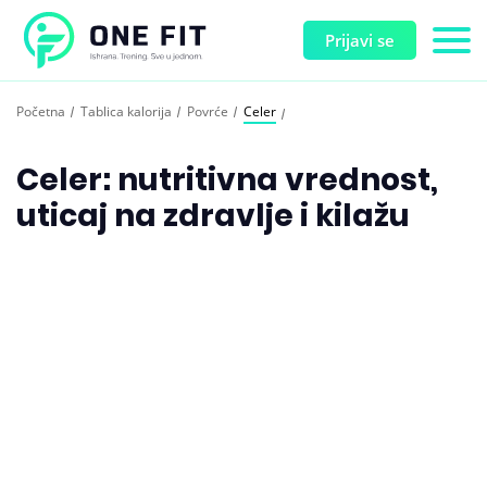
Prijavi se
Početna
Tablica kalorija
Povrće
Celer
Celer: nutritivna vrednost,
uticaj na zdravlje i kilažu