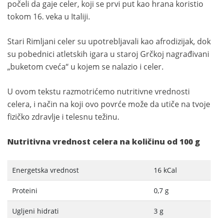
počeli da gaje celer, koji se prvi put kao hrana koristio
tokom 16. veka u Italiji.
Stari Rimljani celer su upotrebljavali kao afrodizijak, dok
su pobednici atletskih igara u staroj Grčkoj nagrađivani
„buketom cveća“ u kojem se nalazio i celer.
U ovom tekstu razmotrićemo nutritivne vrednosti
celera, i način na koji ovo povrće može da utiče na tvoje
fizičko zdravlje i telesnu težinu.
Nutritivna vrednost celera na količinu od 100 g
Energetska vrednost
16 kCal
Proteini
0,7 g
Ugljeni hidrati
3 g