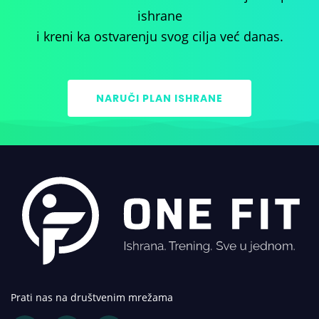
ishrane
i kreni ka ostvarenju svog cilja već danas.
NARUČI PLAN ISHRANE
Prati nas na društvenim mrežama