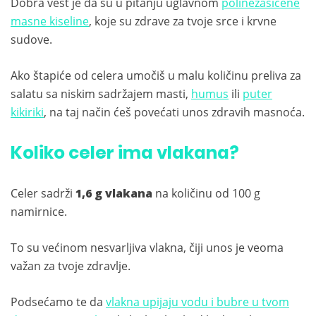
Dobra vest je da su u pitanju uglavnom
polinezasićene
masne kiseline
, koje su zdrave za tvoje srce i krvne
sudove.
Ako štapiće od celera umočiš u malu količinu preliva za
salatu sa niskim sadržajem masti,
humus
ili
puter
kikiriki
, na taj način ćeš povećati unos zdravih masnoća.
Koliko celer ima vlakana?
Celer sadrži
1,6 g vlakana
na količinu od 100 g
namirnice.
To su većinom nesvarljiva vlakna, čiji unos je veoma
važan za tvoje zdravlje.
Podsećamo te da
vlakna upijaju vodu i bubre u tvom