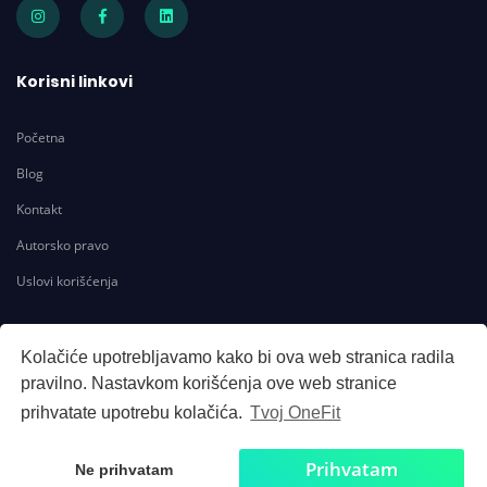
Korisni linkovi
Početna
Blog
Kontakt
Autorsko pravo
Uslovi korišćenja
Kontakt
Kolačiće upotrebljavamo kako bi ova web stranica radila
pravilno. Nastavkom korišćenja ove web stranice
info@onefit.rs
prihvatate upotrebu kolačića.
Tvoj OneFit
Prihvatam
Ne prihvatam