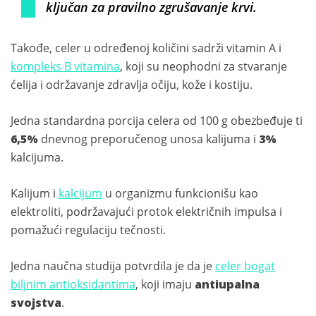
ključan za pravilno zgrušavanje krvi.
Takođe, celer u određenoj količini sadrži vitamin A i
kompleks B vitamina
, koji su neophodni za stvaranje
ćelija i održavanje zdravlja očiju, kože i kostiju.
Jedna standardna porcija celera od 100 g obezbeđuje ti
6,5%
dnevnog preporučenog unosa kalijuma i
3%
kalcijuma.
Kalijum i
kalcijum
u organizmu funkcionišu kao
elektroliti, podržavajući protok električnih impulsa i
pomažući regulaciju tečnosti.
Jedna naučna studija potvrdila je da je
celer bogat
biljnim antioksidantima
, koji imaju
antiupalna
svojstva
.