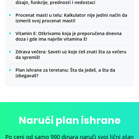
dizajn, funkcije, prednosti i nedostaci
Procenat masti u telu: Kalkulator nije jedini način da
izmeriš svoj procenat masti!
Vitamin E: Otkrivamo koja je preporučena dnevna
doza i gde ima najviše vitamina E!
Zdrava večera: Saveti uz koje ćeš znati šta za večeru
da spremiš!
Plan ishrane za teretanu: Šta da jedeš, a šta da
izbegavaš?
Naruči plan ishrane
Po ceni od samo 990 dinara naruči svoj lični plan