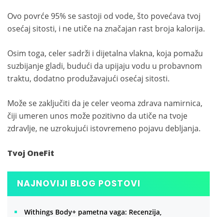
Ovo povrće 95% se sastoji od vode, što povećava tvoj
osećaj sitosti, i ne utiče na značajan rast broja kalorija.
Osim toga, celer sadrži i dijetalna vlakna, koja pomažu
suzbijanje gladi, budući da upijaju vodu u probavnom
traktu, dodatno produžavajući osećaj sitosti.
Može se zaključiti da je celer veoma zdrava namirnica,
čiji umeren unos može pozitivno da utiče na tvoje
zdravlje, ne uzrokujući istovremeno pojavu debljanja.
Tvoj OneFit
NAJNOVIJI BLOG POSTOVI
Withings Body+ pametna vaga: Recenzija,