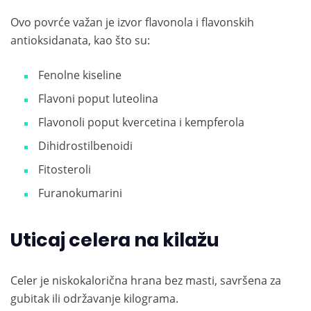
Ovo povrće važan je izvor flavonola i flavonskih
antioksidanata, kao što su:
Fenolne kiseline
Flavoni poput luteolina
Flavonoli poput kvercetina i kempferola
Dihidrostilbenoidi
Fitosteroli
Furanokumarini
Uticaj celera na kilažu
Celer je niskokalorična hrana bez masti, savršena za
gubitak ili održavanje kilograma.