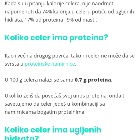
Kada su u pitanju kalorije celera, nije naodmet
napomenuti da 74% kalorija u celeru potiče od ugljenih
hidrata, 17% od proteina i 9% od masti.
Koliko celer ima proteina?
Kao i većina drugog povrća, tako ni celer ne može da se
svrsta u
proteinske namirnice
.
U 100 g celera nalazi se samo
0,7 g proteina
.
Ukoliko želiš da povećaš svoj unos proteina, onda ti
savetujemo da celer jedeš u kombinaciji sa
namirnicama bogatim proteinima.
Koliko celer ima ugljenih
hidrata?