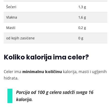
Šećeri
1,3 g
Vlakna
1,6 g
Masti
0,2 g
od kojih zasićene
0 g
Koliko kalorija ima celer?
Celer ima
minimalnu količinu
kalorija, masti i ugljenih
hidrata.
Porcija od 100 g celera sadrži svega 16
kalorija.