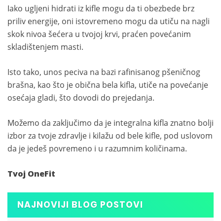
Iako ugljeni hidrati iz kifle mogu da ti obezbede brz
priliv energije, oni istovremeno mogu da utiču na nagli
skok nivoa šećera u tvojoj krvi, praćen povećanim
skladištenjem masti.
Isto tako, unos peciva na bazi rafinisanog pšeničnog
brašna, kao što je obična bela kifla, utiče na povećanje
osećaja gladi, što dovodi do prejedanja.
Možemo da zaključimo da je integralna kifla znatno bolji
izbor za tvoje zdravlje i kilažu od bele kifle, pod uslovom
da je jedeš povremeno i u razumnim količinama.
Tvoj OneFit
NAJNOVIJI BLOG POSTOVI