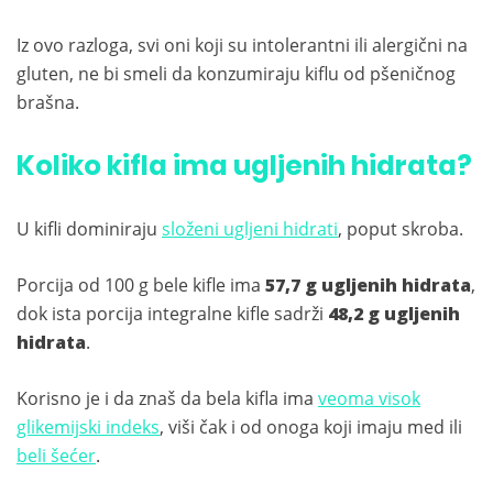
Iz ovo razloga, svi oni koji su intolerantni ili alergični na
gluten, ne bi smeli da konzumiraju kiflu od pšeničnog
brašna.
Koliko kifla ima ugljenih hidrata?
U kifli dominiraju
složeni ugljeni hidrati
, poput skroba.
Porcija od 100 g bele kifle ima
57,7 g ugljenih hidrata
,
dok ista porcija integralne kifle sadrži
48,2 g ugljenih
hidrata
.
Korisno je i da znaš da bela kifla ima
veoma visok
glikemijski indeks
, viši čak i od onoga koji imaju med ili
beli šećer
.