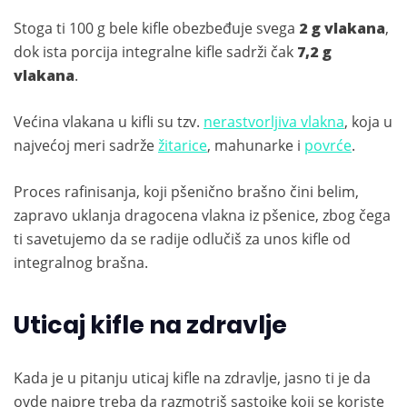
Stoga ti 100 g bele kifle obezbeđuje svega
2 g vlakana
,
dok ista porcija integralne kifle sadrži čak
7,2 g
vlakana
.
Većina vlakana u kifli su tzv.
nerastvorljiva vlakna
, koja u
najvećoj meri sadrže
žitarice
, mahunarke i
povrće
.
Proces rafinisanja, koji pšenično brašno čini belim,
zapravo uklanja dragocena vlakna iz pšenice, zbog čega
ti savetujemo da se radije odlučiš za unos kifle od
integralnog brašna.
Uticaj kifle na zdravlje
Kada je u pitanju uticaj kifle na zdravlje, jasno ti je da
ovde najpre treba da razmotriš sastojke koji se koriste