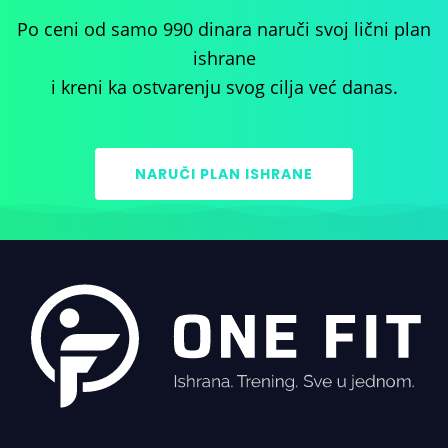
Po ceni od samo 990 dinara naruči svoj lični plan
ishrane
i kreni ka ostvarenju svog cilja već danas.
NARUČI PLAN ISHRANE