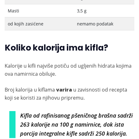
Masti
3,5 g
od kojih zasićene
nemamo podatak
Koliko kalorija ima kifla?
Kalorije u kifli najviše potiču od ugljenih hidrata kojima
ova namirnica obiluje.
Broj kalorija u kiflama
varira
u zavisnosti od recepta
koji se koristi za njihovu pripremu.
Kifla od rafinisanog pšeničnog brašna sadrži
263 kalorije na 100 g namirnice, dok ista
porcija integralne kifle sadrži 250 kalorija.