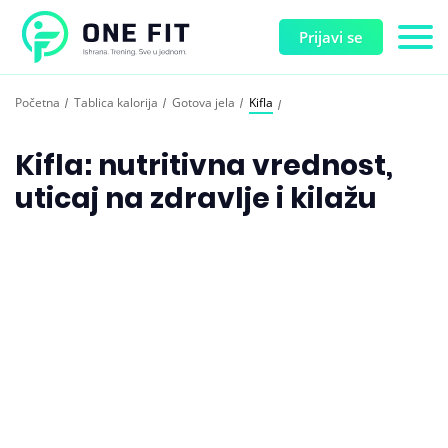
Prijavi se
Početna
Tablica kalorija
Gotova jela
Kifla
Kifla: nutritivna vrednost,
uticaj na zdravlje i kilažu