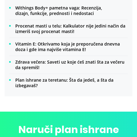
Withings Body+ pametna vaga: Recenzija,
dizajn, funkcije, prednosti i nedostaci
Procenat masti u telu: Kalkulator nije jedini način da
izmeriš svoj procenat masti!
Vitamin E: Otkrivamo koja je preporučena dnevna
doza i gde ima najviše vitamina E!
Zdrava večera: Saveti uz koje ćeš znati šta za večeru
da spremiš!
Plan ishrane za teretanu: Šta da jedeš, a šta da
izbegavaš?
Naruči plan ishrane