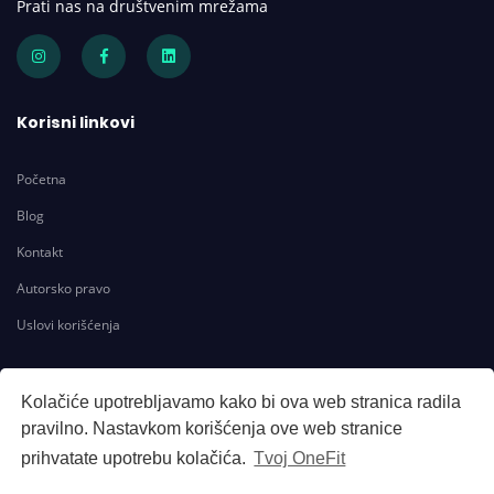
Prati nas na društvenim mrežama
Korisni linkovi
Početna
Blog
Kontakt
Autorsko pravo
Uslovi korišćenja
Kontakt
Kolačiće upotrebljavamo kako bi ova web stranica radila
pravilno. Nastavkom korišćenja ove web stranice
info@onefit.rs
prihvatate upotrebu kolačića.
Tvoj OneFit