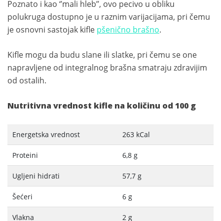
Poznato i kao ‘’mali hleb’’, ovo pecivo u obliku
polukruga dostupno je u raznim varijacijama, pri čemu
je osnovni sastojak kifle
pšenično brašno
.
Kifle mogu da budu slane ili slatke, pri čemu se one
napravljene od integralnog brašna smatraju zdravijim
od ostalih.
Nutritivna vrednost kifle na količinu od 100 g
Energetska vrednost
263 kCal
Proteini
6,8 g
Ugljeni hidrati
57,7 g
Šećeri
6 g
Vlakna
2 g