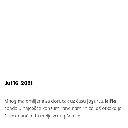
Jul 16, 2021
Mnogima omiljena za doručak uz čašu jogurta,
kifla
spada u najčešće konzumirane namirnice još otkako je
čovek naučio da melje zrno pšenice.