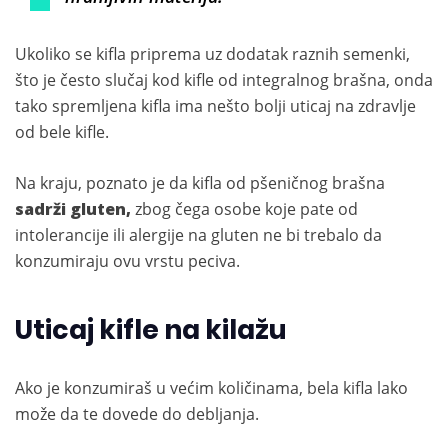
Ukoliko se kifla priprema uz dodatak raznih semenki,
što je često slučaj kod kifle od integralnog brašna, onda
tako spremljena kifla ima nešto bolji uticaj na zdravlje
od bele kifle.
Na kraju, poznato je da kifla od pšeničnog brašna
sadrži gluten,
zbog čega osobe koje pate od
intolerancije ili alergije na gluten ne bi trebalo da
konzumiraju ovu vrstu peciva.
Uticaj kifle na kilažu
Ako je konzumiraš u većim količinama, bela kifla lako
može da te dovede do debljanja.