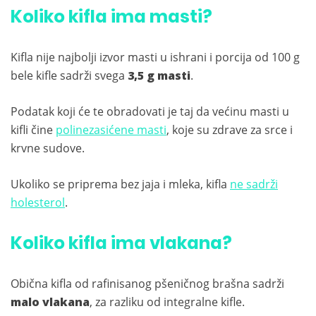
Koliko kifla ima masti?
Kifla nije najbolji izvor masti u ishrani i porcija od 100 g
bele kifle sadrži svega
3,5 g masti
.
Podatak koji će te obradovati je taj da većinu masti u
kifli čine
polinezasićene masti
, koje su zdrave za srce i
krvne sudove.
Ukoliko se priprema bez jaja i mleka, kifla
ne sadrži
holesterol
.
Koliko kifla ima vlakana?
Obična kifla od rafinisanog pšeničnog brašna sadrži
malo vlakana
, za razliku od integralne kifle.