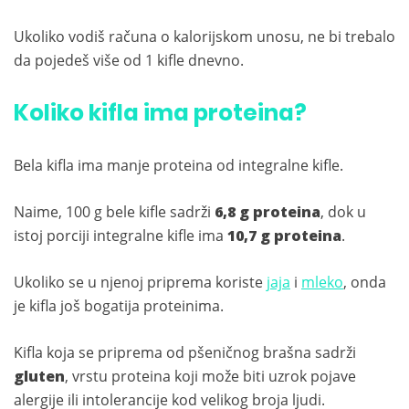
Ukoliko vodiš računa o kalorijskom unosu, ne bi trebalo
da pojedeš više od 1 kifle dnevno.
Koliko kifla ima proteina?
Bela kifla ima manje proteina od integralne kifle.
Naime, 100 g bele kifle sadrži
6,8 g proteina
, dok u
istoj porciji integralne kifle ima
10,7 g proteina
.
Ukoliko se u njenoj priprema koriste
jaja
i
mleko
, onda
je kifla još bogatija proteinima.
Kifla koja se priprema od pšeničnog brašna sadrži
gluten
, vrstu proteina koji može biti uzrok pojave
alergije ili intolerancije kod velikog broja ljudi.