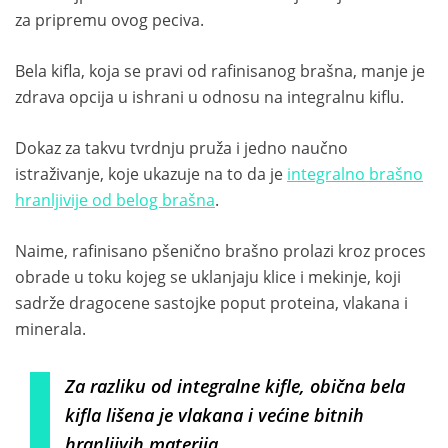
za pripremu ovog peciva.
Bela kifla, koja se pravi od rafinisanog brašna, manje je
zdrava opcija u ishrani u odnosu na integralnu kiflu.
Dokaz za takvu tvrdnju pruža i jedno naučno
istraživanje, koje ukazuje na to da je
integralno brašno
hranljivije od belog brašna
.
Naime, rafinisano pšenično brašno prolazi kroz proces
obrade u toku kojeg se uklanjaju klice i mekinje, koji
sadrže dragocene sastojke poput proteina, vlakana i
minerala.
Za razliku od integralne kifle, obična bela
kifla lišena je vlakana i većine bitnih
hranljivih materija.