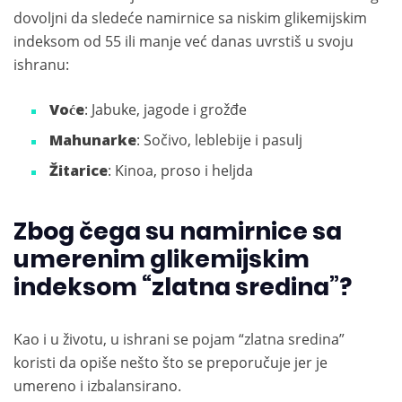
dovoljni da sledeće namirnice sa niskim glikemijskim
indeksom od 55 ili manje već danas uvrstiš u svoju
ishranu:
Voće
: Jabuke, jagode i grožđe
Mahunarke
: Sočivo, leblebije i pasulj
Žitarice
: Kinoa, proso i heljda
Zbog čega su namirnice sa
umerenim glikemijskim
indeksom “zlatna sredina”?
Kao i u životu, u ishrani se pojam “zlatna sredina”
koristi da opiše nešto što se preporučuje jer je
umereno i izbalansirano.