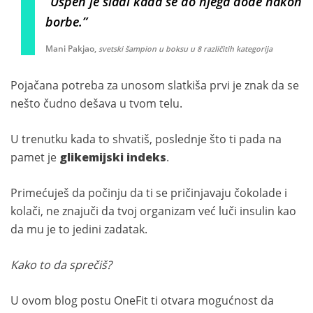
“Uspeh je slađi kada se do njega dođe nakon
borbe.”
Mani Pakjao,
svetski šampion u boksu u 8 različitih kategorija
Pojačana potreba za unosom slatkiša prvi je znak da se
nešto čudno dešava u tvom telu.
U trenutku kada to shvatiš, poslednje što ti pada na
pamet je
glikemijski indeks
.
Primećuješ da počinju da ti se pričinjavaju čokolade i
kolači, ne znajuči da tvoj organizam već luči insulin kao
da mu je to jedini zadatak.
Kako to da sprečiš?
U ovom blog postu OneFit ti otvara mogućnost da