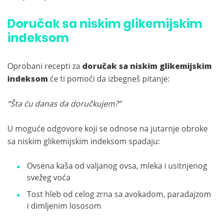
Doručak sa niskim glikemijskim
indeksom
Oprobani recepti za
doručak sa niskim glikemijskim
indeksom
će ti pomoći da izbegneš pitanje:
“Šta ću danas da doručkujem?”
U moguće odgovore koji se odnose na jutarnje obroke
sa niskim glikemijskim indeksom spadaju:
Ovsena kaša od valjanog ovsa, mleka i usitnjenog
svežeg voća
Tost hleb od celog zrna sa avokadom, paradajzom
i dimljenim lososom