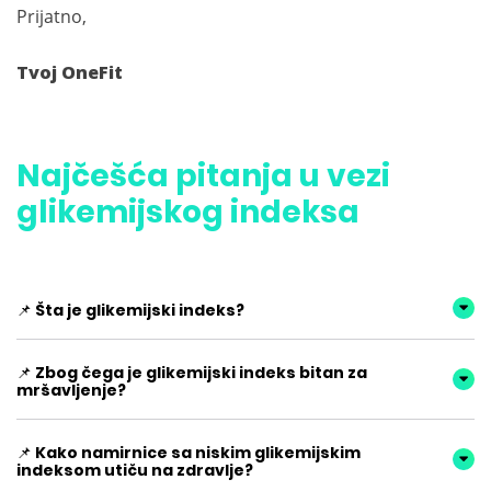
Prijatno,
Tvoj OneFit
Najčešća pitanja u vezi
glikemijskog indeksa
📌 Šta je glikemijski indeks?
📌 Zbog čega je glikemijski indeks bitan za
mršavljenje?
📌 Kako namirnice sa niskim glikemijskim
indeksom utiču na zdravlje?