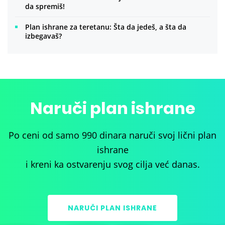
da spremiš!
Plan ishrane za teretanu: Šta da jedeš, a šta da
izbegavaš?
Naruči plan ishrane
Po ceni od samo 990 dinara naruči svoj lični plan
ishrane
i kreni ka ostvarenju svog cilja već danas.
NARUČI PLAN ISHRANE