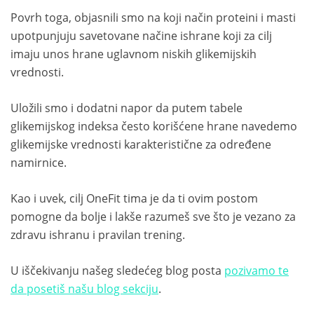
Povrh toga, objasnili smo na koji način proteini i masti
upotpunjuju savetovane načine ishrane koji za cilj
imaju unos hrane uglavnom niskih glikemijskih
vrednosti.
Uložili smo i dodatni napor da putem tabele
glikemijskog indeksa često korišćene hrane navedemo
glikemijske vrednosti karakteristične za određene
namirnice.
Kao i uvek, cilj OneFit tima je da ti ovim postom
pomogne da bolje i lakše razumeš sve što je vezano za
zdravu ishranu i pravilan trening.
U iščekivanju našeg sledećeg blog posta
pozivamo te
da posetiš našu blog sekciju
.