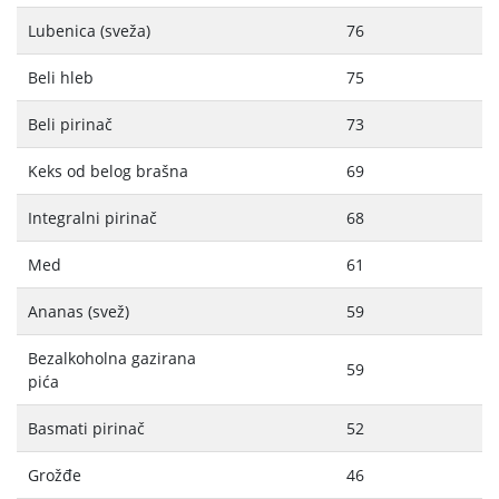
Lubenica (sveža)
76
Beli hleb
75
Beli pirinač
73
Keks od belog brašna
69
Integralni pirinač
68
Med
61
Ananas (svež)
59
Bezalkoholna gazirana
59
pića
Basmati pirinač
52
Grožđe
46