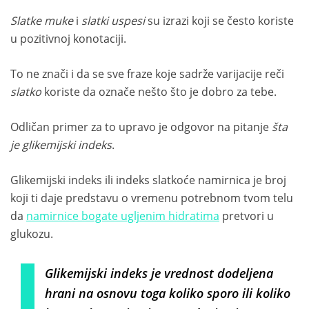
Slatke muke
i
slatki uspesi
su izrazi koji se često koriste
u pozitivnoj konotaciji.
To ne znači i da se sve fraze koje sadrže varijacije reči
slatko
koriste da označe nešto što je dobro za tebe.
Odličan primer za to upravo je odgovor na pitanje
šta
je glikemijski indeks
.
Glikemijski indeks ili indeks slatkoće namirnica je broj
koji ti daje predstavu o vremenu potrebnom tvom telu
da
namirnice bogate ugljenim hidratima
pretvori u
glukozu.
Glikemijski indeks je vrednost dodeljena
hrani na osnovu toga koliko sporo ili koliko