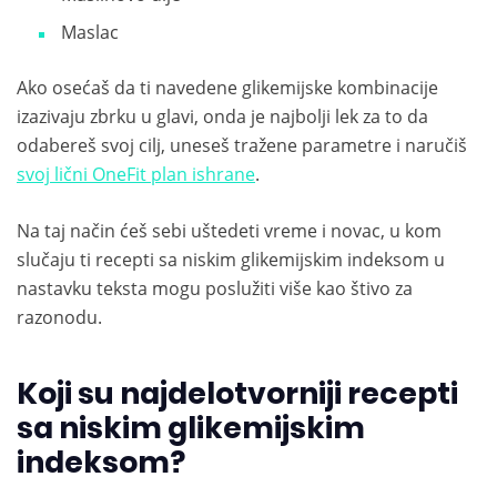
Maslac
Ako osećaš da ti navedene glikemijske kombinacije
izazivaju zbrku u glavi, onda je najbolji lek za to da
odabereš svoj cilj, uneseš tražene parametre i naručiš
svoj lični OneFit plan ishrane
.
Na taj način ćeš sebi uštedeti vreme i novac, u kom
slučaju ti recepti sa niskim glikemijskim indeksom u
nastavku teksta mogu poslužiti više kao štivo za
razonodu.
Koji su najdelotvorniji recepti
sa niskim glikemijskim
indeksom?