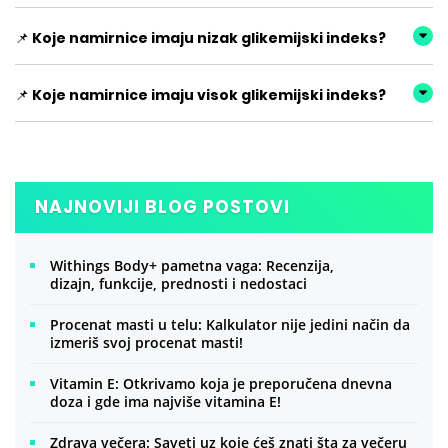
📌 Koje namirnice imaju nizak glikemijski indeks?
📌 Koje namirnice imaju visok glikemijski indeks?
NAJNOVIJI BLOG POSTOVI
Withings Body+ pametna vaga: Recenzija,
dizajn, funkcije, prednosti i nedostaci
Procenat masti u telu: Kalkulator nije jedini način da
izmeriš svoj procenat masti!
Vitamin E: Otkrivamo koja je preporučena dnevna
doza i gde ima najviše vitamina E!
Zdrava večera: Saveti uz koje ćeš znati šta za večeru