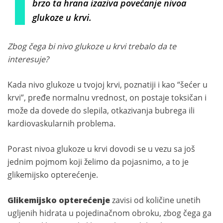
brzo ta hrana izaziva povećanje nivoa
glukoze u krvi.
Zbog čega bi nivo glukoze u krvi trebalo da te
interesuje?
Kada nivo glukoze u tvojoj krvi, poznatiji i kao “šećer u
krvi”, pređe normalnu vrednost, on postaje toksičan i
može da dovede do slepila, otkazivanja bubrega ili
kardiovaskularnih problema.
Porast nivoa glukoze u krvi dovodi se u vezu sa još
jednim pojmom koji želimo da pojasnimo, a to je
glikemijsko opterećenje.
Glikemijsko opterećenje
zavisi od količine unetih
ugljenih hidrata u pojedinačnom obroku, zbog čega ga