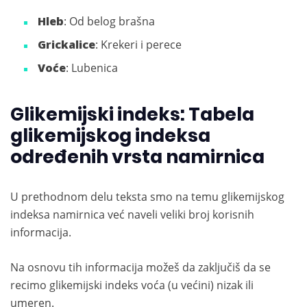
Hleb
: Od belog brašna
Grickalice
: Krekeri i perece
Voće
: Lubenica
Glikemijski indeks: Tabela
glikemijskog indeksa
određenih vrsta namirnica
U prethodnom delu teksta smo na temu glikemijskog
indeksa namirnica već naveli veliki broj korisnih
informacija.
Na osnovu tih informacija možeš da zaključiš da se
recimo glikemijski indeks voća (u većini) nizak ili
umeren.