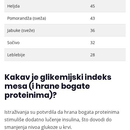
Heljda
45
Pomorandža (sveža)
43
Jabuke (sveže)
36
Sočivo
32
Leblebije
28
Kakav je glikemijski indeks
mesa (i hrane bogate
proteinima)?
Istraživanja su potvrdila da hrana bogata proteinima
stimuliše dodatno lučenje insulina, što dovodi do
smanjenja nivoa glukoze u krvi.