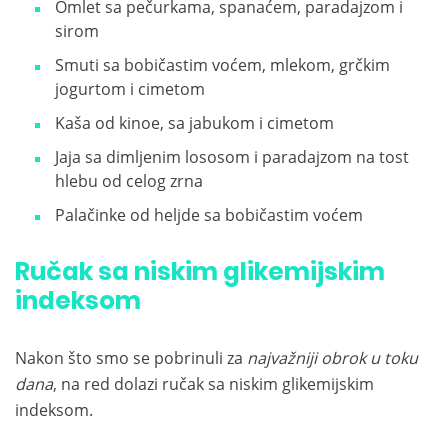
Omlet sa pečurkama, spanaćem, paradajzom i
sirom
Smuti sa bobičastim voćem, mlekom, grčkim
jogurtom i cimetom
Kaša od kinoe, sa jabukom i cimetom
Jaja sa dimljenim lososom i paradajzom na tost
hlebu od celog zrna
Palačinke od heljde sa bobičastim voćem
Ručak sa niskim glikemijskim
indeksom
Nakon što smo se pobrinuli za
najvažniji obrok u toku
dana
, na red dolazi ručak sa niskim glikemijskim
indeksom.