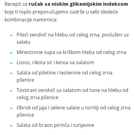
Recepti za
ručak sa niskim glikemijskim indeksom
koje ti toplo preporučujemo sadrže u sebi sledeće
kombinacije namirnica:
Pileći sendvič na hlebu od celog zrna, poslužen uz
salatu
Minestrone supa sa kriškom hleba od celog zrna
Losos, rikota sir i kinoa sa salatom
Salata od piletine i testenine od celog zrna
pšenice
Tostirani sendvič sa salatom od tune na hlebu od
celog zrna pšenice
Obrok od jaja i zelene salate u tortilji od celog zrna
pšenice
Salata od braon pirinča i tunjevine