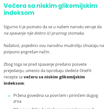
Večera sa niskim glikemijskim
indeksom
Sigurno ti je poznato da se u našem narodu veruje da
na spavanje nije dobro ići praznog stomaka
.
Nažalost, pojedinci ovu narodnu mudroliju shvataju na
potpuno pogrešan način.
Zbog toga se pred spavanje predano posvete
prejedanju, umesto da isprobaju sledeće OneFit
recepte za
večeru sa niskim glikemijskim
indeksom
:
Pržena govedina sa povrćem i pirinčem dugog
zrna