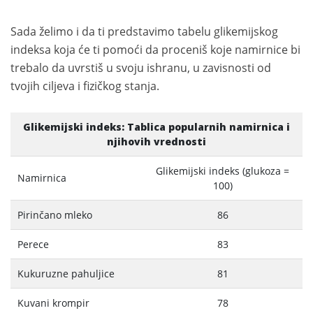
Sada želimo i da ti predstavimo tabelu glikemijskog
indeksa koja će ti pomoći da proceniš koje namirnice bi
trebalo da uvrstiš u svoju ishranu, u zavisnosti od
tvojih ciljeva i fizičkog stanja.
Glikemijski indeks: Tablica popularnih namirnica i
njihovih vrednosti
Glikemijski indeks (glukoza =
Namirnica
100)
Pirinčano mleko
86
Perece
83
Kukuruzne pahuljice
81
Kuvani krompir
78