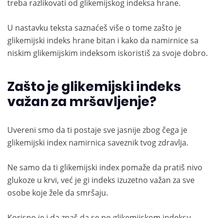
treba razlikovati od glikemijskog indeksa hrane.
U nastavku teksta saznaćeš više o tome zašto je
glikemijski indeks hrane bitan i kako da namirnice sa
niskim glikemijskim indeksom iskoristiš za svoje dobro.
Zašto je glikemijski indeks
važan za mršavljenje?
Uvereni smo da ti postaje sve jasnije zbog čega je
glikemijski index namirnica saveznik tvog zdravlja.
Ne samo da ti glikemijski index pomaže da pratiš nivo
glukoze u krvi, već je gi indeks izuzetno važan za sve
osobe koje žele da smršaju.
Korisno je i da znaš da se po glikemijskom indeksu