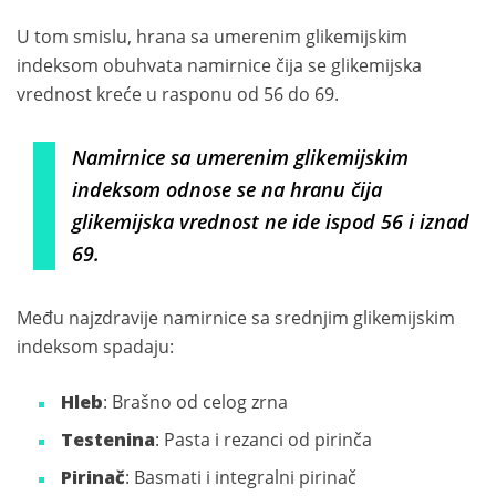
U tom smislu, hrana sa umerenim glikemijskim
indeksom obuhvata namirnice čija se glikemijska
vrednost kreće u rasponu od 56 do 69.
Namirnice sa umerenim glikemijskim
indeksom odnose se na hranu čija
glikemijska vrednost ne ide ispod 56 i iznad
69.
Među najzdravije namirnice sa srednjim glikemijskim
indeksom spadaju:
Hleb
: Brašno od celog zrna
Testenina
: Pasta i rezanci od pirinča
Pirinač
: Basmati i integralni pirinač