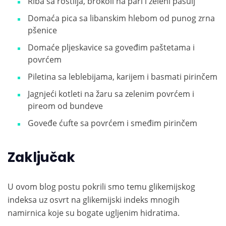
Riba sa roštilja, brokoli na pari i zeleni pasulj
Domaća pica sa libanskim hlebom od punog zrna
pšenice
Domaće pljeskavice sa goveđim paštetama i
povrćem
Piletina sa leblebijama, karijem i basmati pirinčem
Jagnjeći kotleti na žaru sa zelenim povrćem i
pireom od bundeve
Goveđe ćufte sa povrćem i smeđim pirinčem
Zaključak
U ovom blog postu pokrili smo temu glikemijskog
indeksa uz osvrt na glikemijski indeks mnogih
namirnica koje su bogate ugljenim hidratima.