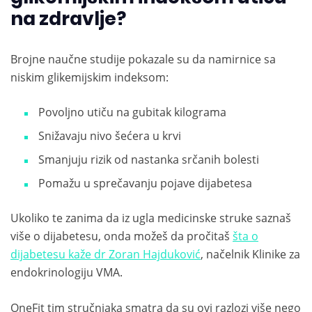
na zdravlje?
Brojne naučne studije pokazale su da namirnice sa
niskim glikemijskim indeksom:
Povoljno utiču na gubitak kilograma
Snižavaju nivo šećera u krvi
Smanjuju rizik od nastanka srčanih bolesti
Pomažu u sprečavanju pojave dijabetesa
Ukoliko te zanima da iz ugla medicinske struke saznaš
više o dijabetesu, onda možeš da pročitaš
šta o
dijabetesu kaže dr Zoran Hajduković
, načelnik Klinike za
endokrinologiju VMA.
OneFit tim stručnjaka smatra da su ovi razlozi više nego