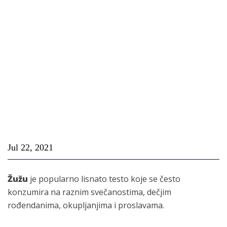
Jul 22, 2021
Žužu
je popularno lisnato testo koje se često
konzumira na raznim svečanostima, dečjim
rođendanima, okupljanjima i proslavama.