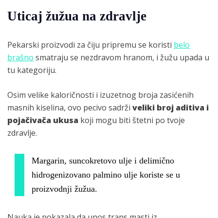
Uticaj žužua na zdravlje
Pekarski proizvodi za čiju pripremu se koristi
belo
brašno
smatraju se nezdravom hranom, i žužu upada u
tu kategoriju.
Osim velike kaloričnosti i izuzetnog broja zasićenih
masnih kiselina, ovo pecivo sadrži
veliki broj aditiva i
pojačivača ukusa
koji mogu biti štetni po tvoje
zdravlje.
Margarin, suncokretovo ulje i delimično
hidrogenizovano palmino ulje koriste se u
proizvodnji žužua.
Nauka je pokazala da unos trans masti iz