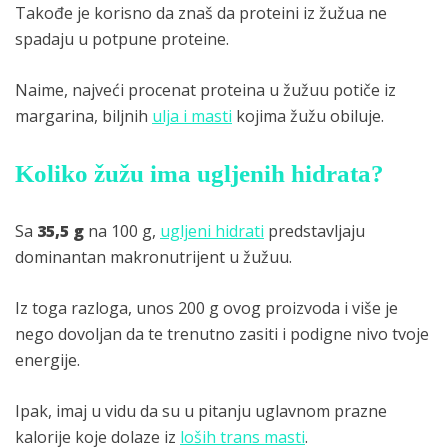
Takođe je korisno da znaš da proteini iz žužua ne
spadaju u potpune proteine.
Naime, najveći procenat proteina u žužuu potiče iz
margarina, biljnih
ulja i masti
kojima žužu obiluje.
Koliko žužu ima ugljenih hidrata?
Sa
35,5 g
na 100 g,
ugljeni hidrati
predstavljaju
dominantan makronutrijent u žužuu.
Iz toga razloga, unos 200 g ovog proizvoda i više je
nego dovoljan da te trenutno zasiti i podigne nivo tvoje
energije.
Ipak, imaj u vidu da su u pitanju uglavnom prazne
kalorije koje dolaze iz
loših trans masti
.