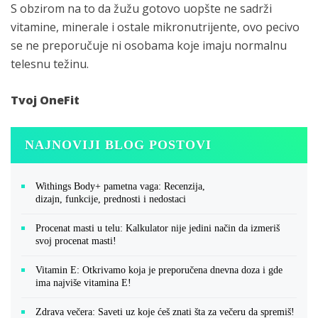
S obzirom na to da žužu gotovo uopšte ne sadrži
vitamine, minerale i ostale mikronutrijente, ovo pecivo
se ne preporučuje ni osobama koje imaju normalnu
telesnu težinu.
Tvoj OneFit
NAJNOVIJI BLOG POSTOVI
Withings Body+ pametna vaga: Recenzija,
dizajn, funkcije, prednosti i nedostaci
Procenat masti u telu: Kalkulator nije jedini način da izmeriš
svoj procenat masti!
Vitamin E: Otkrivamo koja je preporučena dnevna doza i gde
ima najviše vitamina E!
Zdrava večera: Saveti uz koje ćeš znati šta za večeru da spremiš!