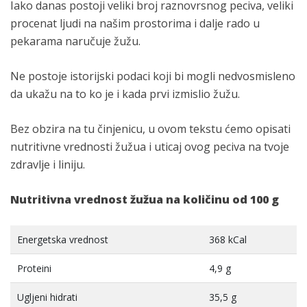
Iako danas postoji veliki broj raznovrsnog peciva, veliki
procenat ljudi na našim prostorima i dalje rado u
pekarama naručuje žužu.
Ne postoje istorijski podaci koji bi mogli nedvosmisleno
da ukažu na to ko je i kada prvi izmislio žužu.
Bez obzira na tu činjenicu, u ovom tekstu ćemo opisati
nutritivne vrednosti žužua i uticaj ovog peciva na tvoje
zdravlje i liniju.
Nutritivna vrednost žužua na količinu od 100 g
Energetska vrednost
368 kCal
Proteini
4,9 g
Ugljeni hidrati
35,5 g