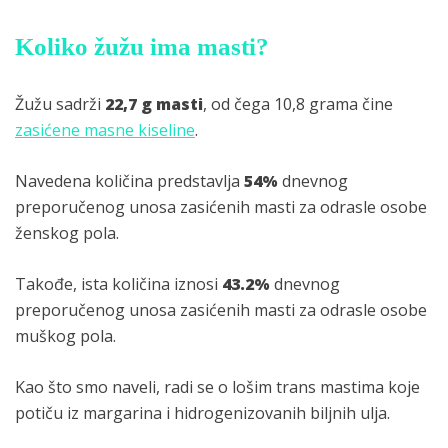
Koliko žužu ima masti?
Žužu sadrži
22,7 g masti
, od čega 10,8 grama čine
zasićene masne kiseline
.
Navedena količina predstavlja
54%
dnevnog
preporučenog unosa zasićenih masti za odrasle osobe
ženskog pola.
Takođe, ista količina iznosi
43.2%
dnevnog
preporučenog unosa zasićenih masti za odrasle osobe
muškog pola.
Kao što smo naveli, radi se o lošim trans mastima koje
potiču iz margarina i hidrogenizovanih biljnih ulja.