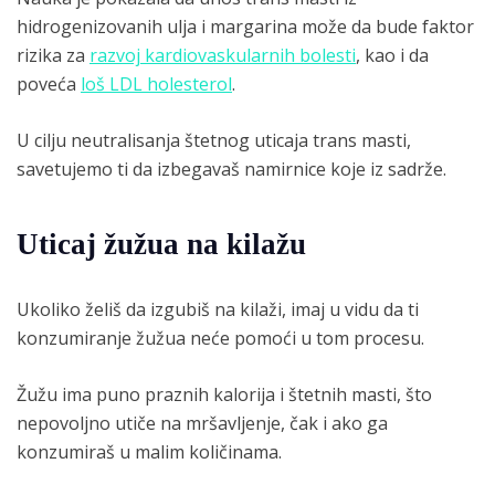
hidrogenizovanih ulja i margarina može da bude faktor
rizika za
razvoj kardiovaskularnih bolesti
, kao i da
poveća
loš LDL holesterol
.
U cilju neutralisanja štetnog uticaja trans masti,
savetujemo ti da izbegavaš namirnice koje iz sadrže.
Uticaj žužua na kilažu
Ukoliko želiš da izgubiš na kilaži, imaj u vidu da ti
konzumiranje žužua neće pomoći u tom procesu.
Žužu ima puno praznih kalorija i štetnih masti, što
nepovoljno utiče na mršavljenje, čak i ako ga
konzumiraš u malim količinama.