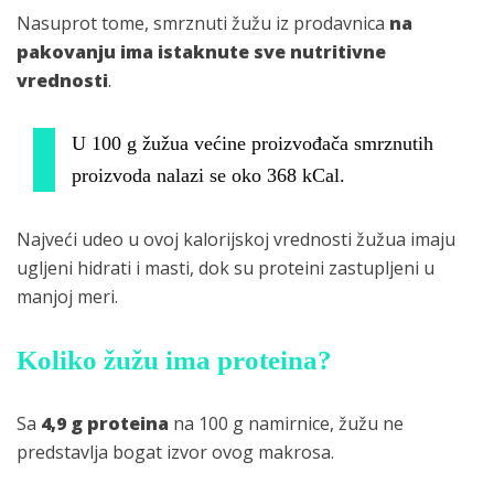
Nasuprot tome, smrznuti žužu iz prodavnica
na
pakovanju ima istaknute sve nutritivne
vrednosti
.
U 100 g žužua većine proizvođača smrznutih
proizvoda nalazi se oko 368 kCal.
Najveći udeo u ovoj kalorijskoj vrednosti žužua imaju
ugljeni hidrati i masti, dok su proteini zastupljeni u
manjoj meri.
Koliko žužu ima proteina?
Sa
4,9 g proteina
na 100 g namirnice, žužu ne
predstavlja bogat izvor ovog makrosa.