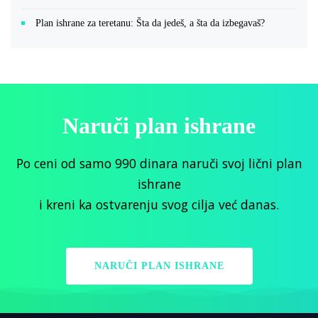
Plan ishrane za teretanu: Šta da jedeš, a šta da izbegavaš?
Naruči plan ishrane
Po ceni od samo 990 dinara naruči svoj lični plan
ishrane
i kreni ka ostvarenju svog cilja već danas.
NARUČI PLAN ISHRANE