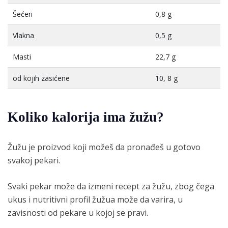
Šećeri
0,8 g
Vlakna
0,5 g
Masti
22,7 g
od kojih zasićene
10, 8 g
Koliko kalorija ima
žužu
?
Žužu je proizvod koji možeš da pronađeš u gotovo
svakoj pekari.
Svaki pekar može da izmeni recept za žužu, zbog čega
ukus i nutritivni profil žužua može da varira, u
zavisnosti od pekare u kojoj se pravi.