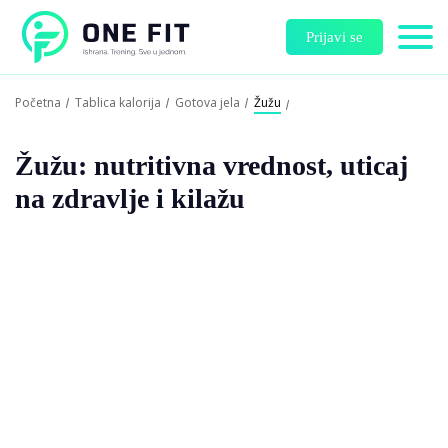
Prijavi se
Početna
Tablica kalorija
Gotova jela
Žužu
Žužu: nutritivna vrednost, uticaj
na zdravlje i kilažu