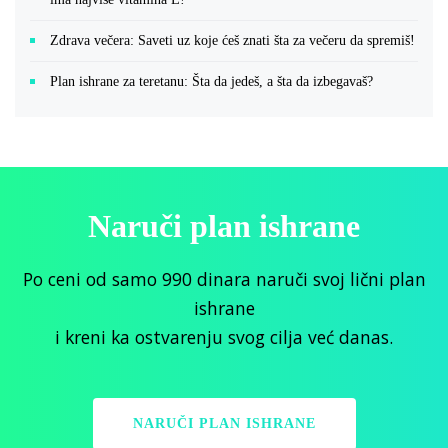
Zdrava večera: Saveti uz koje ćeš znati šta za večeru da spremiš!
Plan ishrane za teretanu: Šta da jedeš, a šta da izbegavaš?
Naruči plan ishrane
Po ceni od samo 990 dinara naruči svoj lični plan
ishrane
i kreni ka ostvarenju svog cilja već danas.
NARUČI PLAN ISHRANE