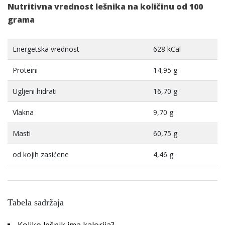
Nutritivna vrednost lešnika na količinu od 100
grama
Energetska vrednost
628 kCal
Proteini
14,95 g
Ugljeni hidrati
16,70 g
Vlakna
9,70 g
Masti
60,75 g
od kojih zasićene
4,46 g
Tabela sadržaja
Koliko lešnik ima kalorija?