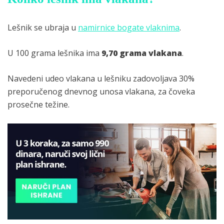
Lešnik se ubraja u
namirnice bogate vlaknima
.
U 100 grama lešnika ima
9,70 grama vlakana
.
Navedeni udeo vlakana u lešniku zadovoljava 30%
preporučenog dnevnog unosa vlakana, za čoveka
prosečne težine.