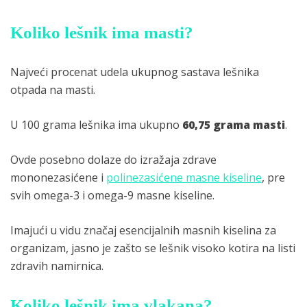
Koliko lešnik ima masti?
Najveći procenat udela ukupnog sastava lešnika
otpada na masti.
U 100 grama lešnika ima ukupno
60,75 grama masti
.
Ovde posebno dolaze do izražaja zdrave
mononezasićene i
polinezasićene masne kiseline
, pre
svih omega-3 i omega-9 masne kiseline.
Imajući u vidu značaj esencijalnih masnih kiselina za
organizam, jasno je zašto se lešnik visoko kotira na listi
zdravih namirnica.
Koliko lešnik ima vlakana?