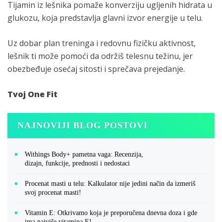
Tijamin iz lešnika pomaže konverziju ugljenih hidrata u
glukozu, koja predstavlja glavni izvor energije u telu.
Uz dobar plan treninga i redovnu fizičku aktivnost,
lešnik ti može pomoći da održiš telesnu težinu, jer
obezbeđuje osećaj sitosti i sprečava prejedanje.
Tvoj One Fit
NAJNOVIJI BLOG POSTOVI
Withings Body+ pametna vaga: Recenzija,
dizajn, funkcije, prednosti i nedostaci
Procenat masti u telu: Kalkulator nije jedini način da izmeriš
svoj procenat masti!
Vitamin E: Otkrivamo koja je preporučena dnevna doza i gde
ima najviše vitamina E!