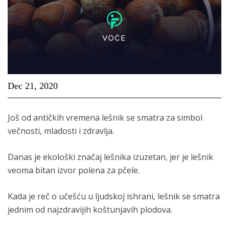
Dec 21, 2020
Još od antičkih vremena lešnik se smatra za simbol
večnosti, mladosti i zdravlja.
Danas je ekološki značaj lešnika izuzetan, jer je lešnik
veoma bitan izvor polena za pčele.
Kada je reč o učešću u ljudskoj ishrani, lešnik se smatra
jednim od najzdravijih koštunjavih plodova.