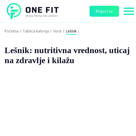
Prijavi se
Početna
Tablica kalorija
Voće
Lešnik
Lešnik: nutritivna vrednost, uticaj
na zdravlje i kilažu