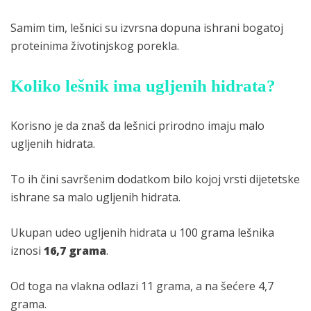
Samim tim, lešnici su izvrsna dopuna ishrani bogatoj
proteinima životinjskog porekla.
Koliko lešnik ima ugljenih hidrata?
Korisno je da znaš da lešnici prirodno imaju malo
ugljenih hidrata.
To ih čini savršenim dodatkom bilo kojoj vrsti dijetetske
ishrane sa malo ugljenih hidrata.
Ukupan udeo ugljenih hidrata u 100 grama lešnika
iznosi
16,7 grama
.
Od toga na vlakna odlazi 11 grama, a na šećere 4,7
grama.