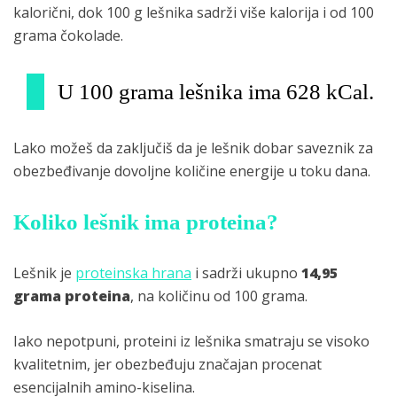
kalorični, dok 100 g lešnika sadrži više kalorija i od 100
grama čokolade.
U 100 grama lešnika ima 628 kCal.
Lako možeš da zaključiš da je lešnik dobar saveznik za
obezbeđivanje dovoljne količine energije u toku dana.
Koliko lešnik ima proteina?
Lešnik je
proteinska hrana
i sadrži ukupno
14,95
grama proteina
, na količinu od 100 grama.
Iako nepotpuni, proteini iz lešnika smatraju se visoko
kvalitetnim, jer obezbeđuju značajan procenat
esencijalnih amino-kiselina.