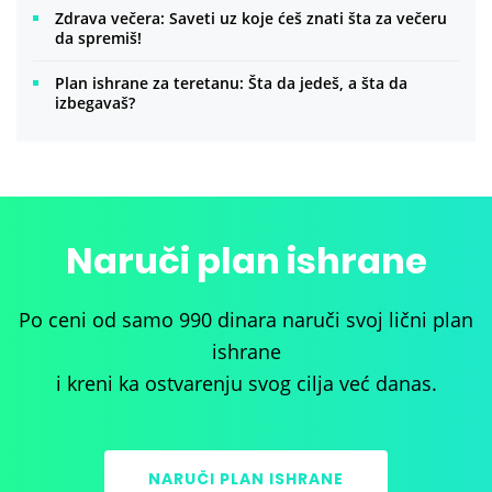
Zdrava večera: Saveti uz koje ćeš znati šta za večeru
da spremiš!
Plan ishrane za teretanu: Šta da jedeš, a šta da
izbegavaš?
Naruči plan ishrane
Po ceni od samo 990 dinara naruči svoj lični plan
ishrane
i kreni ka ostvarenju svog cilja već danas.
NARUČI PLAN ISHRANE