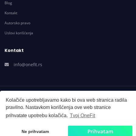
Blog
Kontakt
Autorsko pravo
Uslovi korišćenja
Kontakt
info@onefit.rs
© Sva prava zadržana. OneFit 2020
Kolačiće upotrebljavamo kako bi ova web stranica radila
pravilno. Nastavkom korišćenja ove web stranice
prihvatate upotrebu kolačića.
Tvoj OneFit
Prihvatam
Ne prihvatam