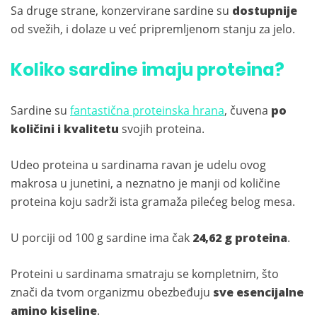
Sa druge strane, konzervirane sardine su
dostupnije
od svežih, i dolaze u već pripremljenom stanju za jelo.
Koliko sardine imaju proteina?
Sardine su
fantastična proteinska hrana
, čuvena
po
količini i kvalitetu
svojih proteina.
Udeo proteina u sardinama ravan je udelu ovog
makrosa u junetini, a neznatno je manji od količine
proteina koju sadrži ista gramaža pilećeg belog mesa.
U porciji od 100 g sardine ima čak
24,62 g proteina
.
Proteini u sardinama smatraju se kompletnim, što
znači da tvom organizmu obezbeđuju
sve esencijalne
amino kiseline
.