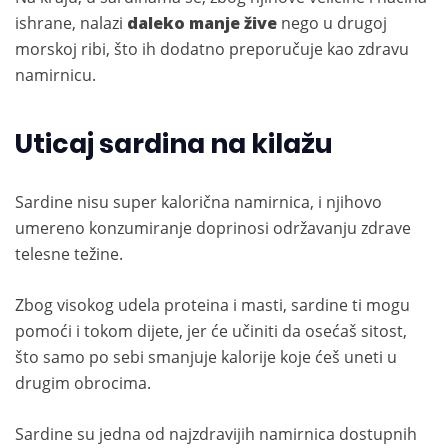
ishrane, nalazi
daleko manje žive
nego u drugoj
morskoj ribi, što ih dodatno preporučuje kao zdravu
namirnicu.
Uticaj sardina na kilažu
Sardine nisu super kalorična namirnica, i njihovo
umereno konzumiranje doprinosi održavanju zdrave
telesne težine.
Zbog visokog udela proteina i masti, sardine ti mogu
pomoći i tokom dijete, jer će učiniti da osećaš sitost,
što samo po sebi smanjuje kalorije koje ćeš uneti u
drugim obrocima.
Sardine su jedna od najzdravijih namirnica dostupnih