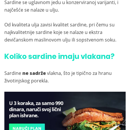
Sardine se uglavnom jedu u konzerviranoj varijanti, i
najčešće se nalaze u ulju.
Od kvaliteta ulja zavisi kvalitet sardine, pri čemu su
najkvalitetnije sardine koje se nalaze u ekstra
devičanskom maslinovom ulju ili sopstvenom soku.
Koliko sardine imaju vlakana?
Sardine
ne sadrže
vlakna, što je tipično za hranu
životinjskog porekla.