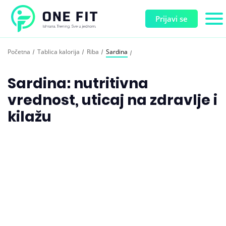
Prijavi se
Početna
Tablica kalorija
Riba
Sardina
Sardina: nutritivna
vrednost, uticaj na zdravlje i
kilažu