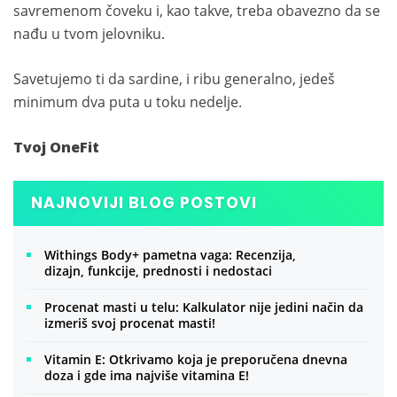
savremenom čoveku i, kao takve, treba obavezno da se
nađu u tvom jelovniku.
Savetujemo ti da sardine, i ribu generalno, jedeš
minimum dva puta u toku nedelje.
Tvoj OneFit
NAJNOVIJI BLOG POSTOVI
Withings Body+ pametna vaga: Recenzija,
dizajn, funkcije, prednosti i nedostaci
Procenat masti u telu: Kalkulator nije jedini način da
izmeriš svoj procenat masti!
Vitamin E: Otkrivamo koja je preporučena dnevna
doza i gde ima najviše vitamina E!