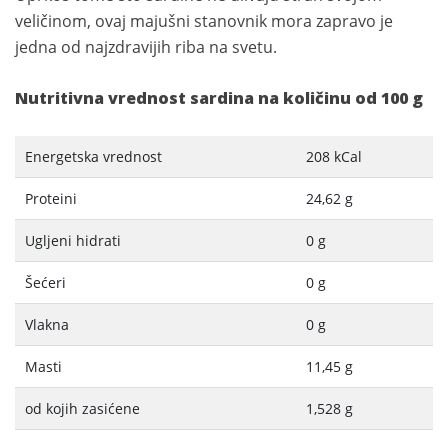
veličinom, ovaj majušni stanovnik mora zapravo je
jedna od najzdravijih riba na svetu.
Nutritivna vrednost sardina na količinu od 100 g
Energetska vrednost
208 kCal
Proteini
24,62 g
Ugljeni hidrati
0 g
Šećeri
0 g
Vlakna
0 g
Masti
11,45 g
od kojih zasićene
1,528 g