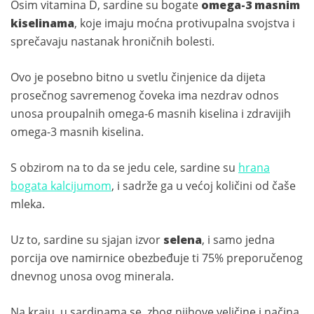
Osim vitamina D, sardine su bogate
omega-3 masnim
kiselinama
, koje imaju moćna protivupalna svojstva i
sprečavaju nastanak hroničnih bolesti.
Ovo je posebno bitno u svetlu činjenice da dijeta
prosečnog savremenog čoveka ima nezdrav odnos
unosa proupalnih omega-6 masnih kiselina i zdravijih
omega-3 masnih kiselina.
S obzirom na to da se jedu cele, sardine su
hrana
bogata kalcijumom
, i sadrže ga u većoj količini od čaše
mleka.
Uz to, sardine su sjajan izvor
selena
, i samo jedna
porcija ove namirnice obezbeđuje ti 75% preporučenog
dnevnog unosa ovog minerala.
Na kraju, u sardinama se, zbog njihove veličine i načina