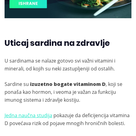
Uticaj sardina na zdravlje
U sardinama se nalaze gotovo svi važni vitamini i
minerali, od kojih su neki zastupljeniji od ostalih.
Sardine su
izuzetno bogate vitaminom D
, koji se
ponaša kao hormon, i veoma je važan za funkciju
imunog sistema i zdravlje kostiju.
Jedna naučna studija
pokazuje da deficijencija vitamina
D povećava rizik od pojave mnogih hroničnih bolesti.