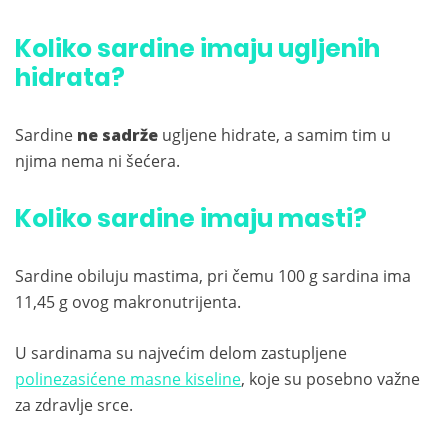
Koliko sardine imaju ugljenih
hidrata?
Sardine
ne sadrže
ugljene hidrate, a samim tim u
njima nema ni šećera.
Koliko sardine imaju masti?
Sardine obiluju mastima, pri čemu 100 g sardina ima
11,45 g ovog makronutrijenta.
U sardinama su najvećim delom zastupljene
polinezasićene masne kiseline
, koje su posebno važne
za zdravlje srce.