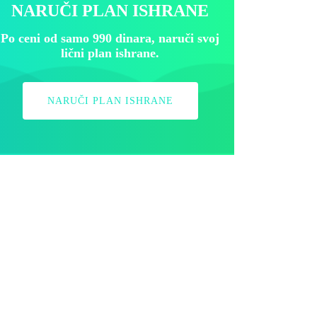
NARUČI PLAN ISHRANE
Po ceni od samo 990 dinara, naruči svoj
lični plan ishrane.
NARUČI PLAN ISHRANE