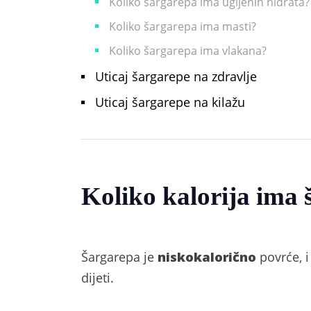
Koliko šargarepa ima ugljenih hidrata?
Koliko šargarepa ima masti?
Koliko šargarepa ima vlakana?
Uticaj šargarepe na zdravlje
Uticaj šargarepe na kilažu
Koliko kalorija ima
Šargarepa je
niskokalorično
povrće, i
dijeti.