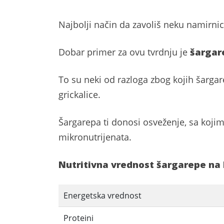
Najbolji način da zavoliš neku namirnicu
Dobar primer za ovu tvrdnju je
šargar
To su neki od razloga zbog kojih šargar
grickalice.
Šargarepa ti donosi osveženje, sa koji
mikronutrijenata.
Nutritivna vrednost šargarepe na 
Energetska vrednost
Proteini