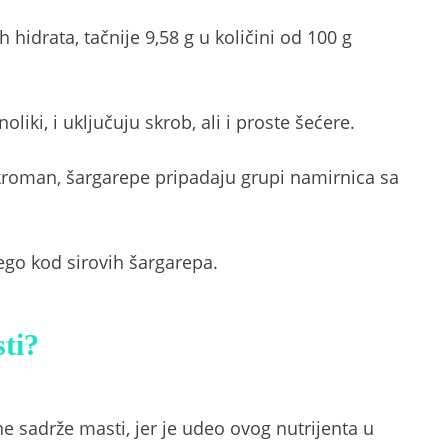
hidrata, tačnije 9,58 g u količini od 100 g
oliki, i uključuju skrob, ali i proste šećere.
skroman, šargarepe pripadaju grupi namirnica sa
ego kod sirovih šargarepa.
ti?
e sadrže masti, jer je udeo ovog nutrijenta u