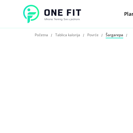
Pla
Početna
Tablica kalorija
Povrće
Šargarepa