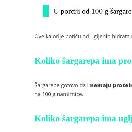
U porciji od 100 g šargare
Ove kalorije potiču od ugljenih hidrata
Koliko šargarepa ima pro
Šargarepe gotovo da i
nemaju protei
na 100 g namirnice.
Koliko šargarepa ima ugl