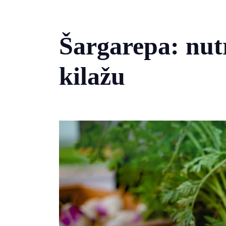
Šargarepa: nutr
kilažu