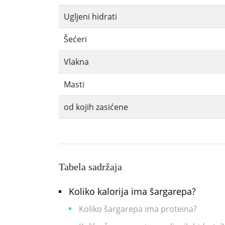
Ugljeni hidrati
Šećeri
Vlakna
Masti
od kojih zasićene
Tabela sadržaja
Koliko kalorija ima šargarepa?
Koliko šargarepa ima proteina?