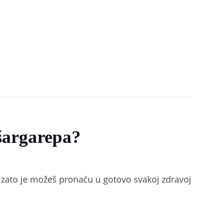
 šargarepa?
 zato je možeš pronaću u gotovo svakoj zdravoj