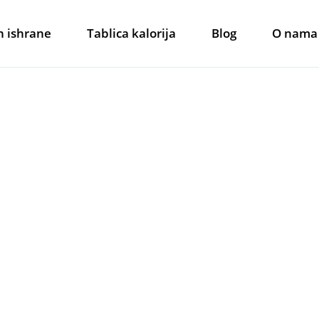
n ishrane
Tablica kalorija
Blog
O nama