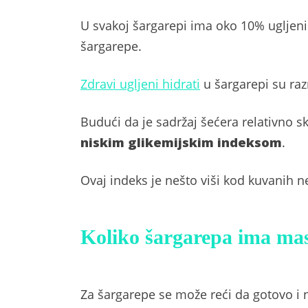
U svakoj šargarepi ima oko 10% ugljenih 
šargarepe.
Zdravi ugljeni hidrati
u šargarepi su razn
Budući da je sadržaj šećera relativno 
niskim glikemijskim indeksom
.
Ovaj indeks je nešto viši kod kuvanih n
Koliko šargarepa ima mas
Za šargarepe se može reći da gotovo i n