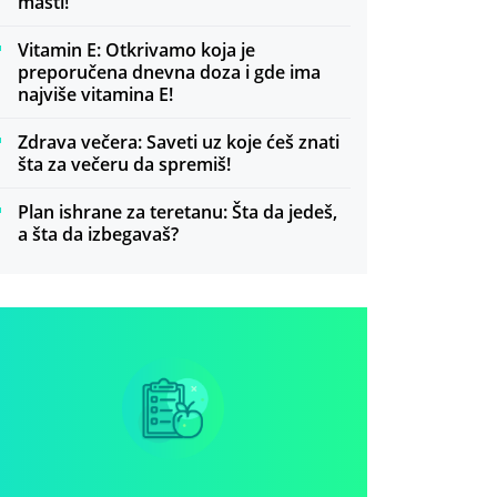
masti!
Vitamin E: Otkrivamo koja je
preporučena dnevna doza i gde ima
najviše vitamina E!
Zdrava večera: Saveti uz koje ćeš znati
šta za večeru da spremiš!
Plan ishrane za teretanu: Šta da jedeš,
a šta da izbegavaš?