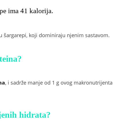
pe ima 41 kalorija.
 u šargarepi, koji dominiraju njenim sastavom.
teina?
na
, i sadrže manje od 1 g ovog makronutrijenta
jenih hidrata?