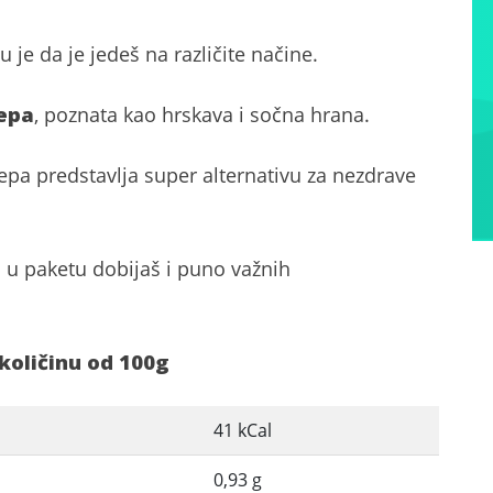
 je da je jedeš na različite načine.
epa
, poznata kao hrskava i sočna hrana.
epa predstavlja super alternativu za nezdrave
m u paketu dobijaš i puno važnih
količinu od 100g
41 kCal
0,93 g