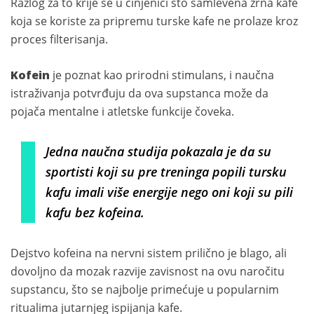
Razlog za to krije se u činjenici što samlevena zrna kafe
koja se koriste za pripremu turske kafe ne prolaze kroz
proces filterisanja.
Kofein
je poznat kao prirodni stimulans, i naučna
istraživanja potvrđuju da ova supstanca može da
pojača mentalne i atletske funkcije čoveka.
Jedna naučna studija pokazala je da su
sportisti koji su pre treninga popili tursku
kafu imali više energije nego oni koji su pili
kafu bez kofeina.
Dejstvo kofeina na nervni sistem prilično je blago, ali
dovoljno da mozak razvije zavisnost na ovu naročitu
supstancu, što se najbolje primećuje u popularnim
ritualima jutarnjeg ispijanja kafe.