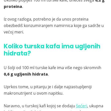
Ukoliko popiješ 100 ml turske kafe, unećeš svega
0,2 g
proteina
.
Iz ovog razloga, potrebno je da unos proteina
obezbediš konzumiranjem namirnica koje ga sadrže u
većoj meri.
Koliko turska kafa ima ugljenih
hidrata?
U šolji od 100 ml turske kafe ima više nego skromnih
0,6 g ugljenih hidrata
.
Uprkos tome, u pitanju je i dalje najzastupljeniji
makronutrijent u ovom napitku.
Naravno, u turskoj kafi kojoj se dodaju
šećeri
, ukupna