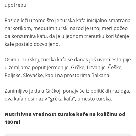
upotrebu.
Razlog leži u tome što je turska kafa inicijalno smatrana
narkotikom, međutim turski narod je u toj meri počeo
da konzumira kafu, da je u jednom trenutku korišćenje
kafe postalo dozvoljeno.
Osim u Turskoj, turska kafa se danas još uvek često pije
u zemljama poput Jermenije, Grčke, Litvanije, Češke,
Poljske, Slovačke, kao i na prostorima Balkana.
Zanimljivo je da u Grčkoj, ponajviše iz političkih razloga,
ova kafa nosi naziv “grčka kafa”, umesto turska.
Nutritivna vrednost turske kafe na količinu od
100 ml