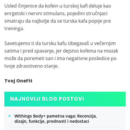
Usled činjenice da kofein u turskoj kafi deluje kao
enrgetski i nervni stimulans, pojedini stručnjaci
smatraju da najbolje da se turska kafa popije pre
treninga.
Savetujemo ti da tursku kafu izbegavaš u večernjim
satima i pred spavanje, jer dejstvo kofeina na mozak
može da poremeti san i ima negativne posledice po
tvoje zdravstveno stanje.
Tvoj OneFit
NAJNOVIJI BLOG POSTOVI
Withings Body+ pametna vaga: Recenzija,
dizajn, funkcije, prednosti i nedostaci