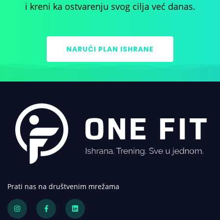
i kreni ka ostvarenju svog cilja već danas.
NARUČI PLAN ISHRANE
Prati nas na društvenim mrežama