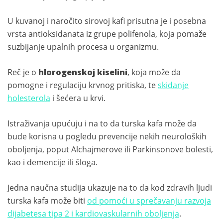
U kuvanoj i naročito sirovoj kafi prisutna je i posebna
vrsta antioksidanata iz grupe polifenola, koja pomaže
suzbijanje upalnih procesa u organizmu.
Reč je o
hlorogenskoj kiselini
, koja može da
pomogne i regulaciju krvnog pritiska, te
skidanje
holesterola
i šećera u krvi.
Istraživanja upućuju i na to da turska kafa može da
bude korisna u pogledu prevencije nekih neuroloških
oboljenja, poput Alchajmerove ili Parkinsonove bolesti,
kao i demencije ili šloga.
Jedna naučna studija ukazuje na to da kod zdravih ljudi
turska kafa može biti
od pomoći u sprečavanju razvoja
dijabetesa tipa 2 i kardiovaskularnih oboljenja
.