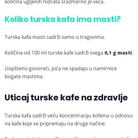
količina ugljenih hidrata srazmerno je veća.
Koliko turska kafa ima masti?
Turska kafa masti sadrži samo u tragovima.
Količina od 100 ml turske kafe sadrži svega
0,1 g masti
.
Uopšteno govoreći, pića ne spadaju u namirnice
bogate mastima.
Uticaj turske kafe na zdravlje
Turska kafa sadrži veću koncentraciju kofeina u odnosu
na kafe koje se pripremaju na druge načine.