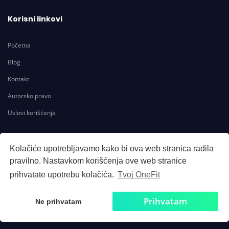
Korisni linkovi
Početna
Blog
Kontakt
Autorsko pravo
Uslovi korišćenja
Kontakt
Kolačiće upotrebljavamo kako bi ova web stranica radila
pravilno. Nastavkom korišćenja ove web stranice
info@onefit.rs
prihvatate upotrebu kolačića.
Tvoj OneFit
Prihvatam
Ne prihvatam
© Sva prava zadržana. OneFit 2020