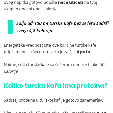
ovog napitka gotovo uopšte
neće uticati
na tvoj
ukupan dnevni unos kalorija.
Šolja od 100 ml turske kafe bez šećera sadrži
svega 4,8 kalorija.
Energetska vrednost iste ove količine turske kafe
pripremane sa šećerom veća je za čak
6 puta
.
Naime, šolja turske kafe sa šećerom doneće ti oko
30
kalorija
.
Koliko turska kafa ima proteina?
Sadržaj proteina u turskoj kafi je gotovo zanemarljiv.