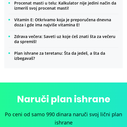
Procenat masti u telu: Kalkulator nije jedini način da
izmeriš svoj procenat masti!
Vitamin E: Otkrivamo koja je preporučena dnevna
doza i gde ima najviše vitamina E!
Zdrava večera: Saveti uz koje ćeš znati šta za večeru
da spremiš!
Plan ishrane za teretanu: Šta da jedeš, a šta da
izbegavaš?
Naruči plan ishrane
Po ceni od samo 990 dinara naruči svoj lični plan
ishrane