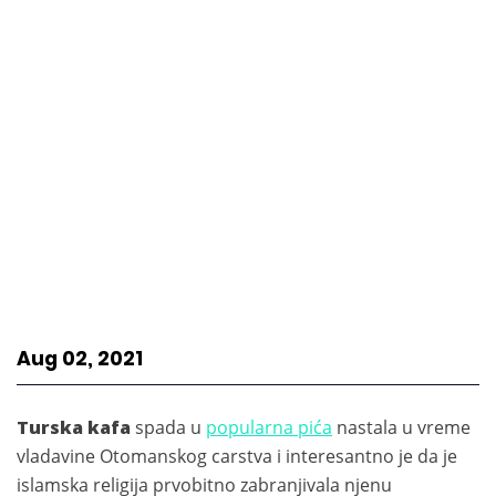
Aug 02, 2021
Turska kafa
spada u
popularna pića
nastala u vreme
vladavine Otomanskog carstva i interesantno je da je
islamska religija prvobitno zabranjivala njenu