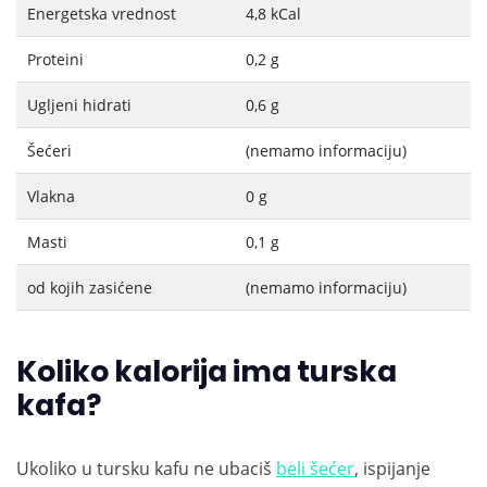
Energetska vrednost
4,8 kCal
Proteini
0,2 g
Ugljeni hidrati
0,6 g
Šećeri
(nemamo informaciju)
Vlakna
0 g
Masti
0,1 g
od kojih zasićene
(nemamo informaciju)
Koliko kalorija ima turska
kafa?
Ukoliko u tursku kafu ne ubaciš
beli šećer
, ispijanje