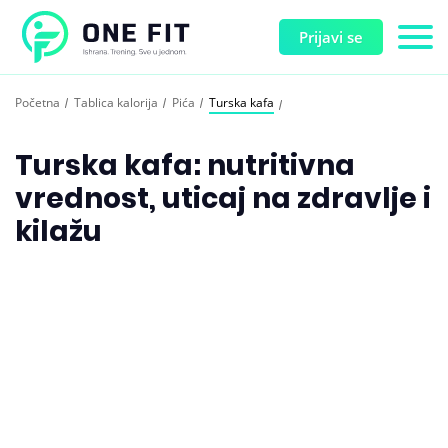
Prijavi se
Početna
Tablica kalorija
Pića
Turska kafa
Turska kafa: nutritivna
vrednost, uticaj na zdravlje i
kilažu