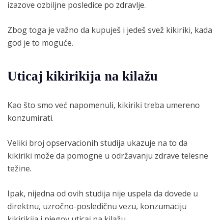
izazove ozbiljne posledice po zdravlje.
Zbog toga je važno da kupuješ i jedeš svež kikiriki, kada
god je to moguće.
Uticaj kikirikija na kilažu
Kao što smo već napomenuli, kikiriki treba umereno
konzumirati.
Veliki broj opservacionih studija ukazuje na to da
kikiriki može da pomogne u održavanju zdrave telesne
težine.
Ipak, nijedna od ovih studija nije uspela da dovede u
direktnu, uzročno-posledičnu vezu, konzumaciju
kikirikija i njegov uticaj na kilažu.