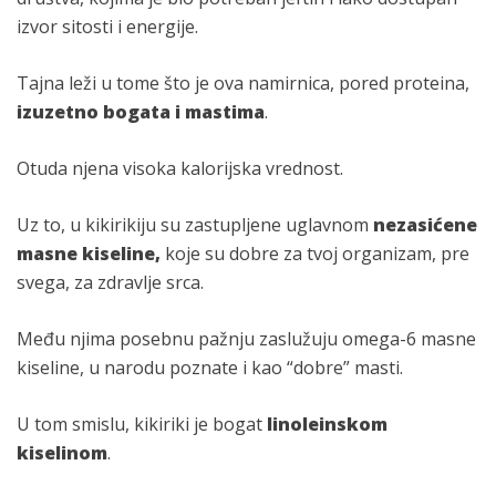
izvor sitosti i energije.
Tajna leži u tome što je ova namirnica, pored proteina,
izuzetno bogata i mastima
.
Otuda njena visoka kalorijska vrednost.
Uz to, u kikirikiju su zastupljene uglavnom
nezasićene
masne kiseline,
koje su dobre za tvoj organizam, pre
svega, za zdravlje srca.
Među njima posebnu pažnju zaslužuju omega-6 masne
kiseline, u narodu poznate i kao “dobre” masti.
U tom smislu, kikiriki je bogat
linoleinskom
kiselinom
.