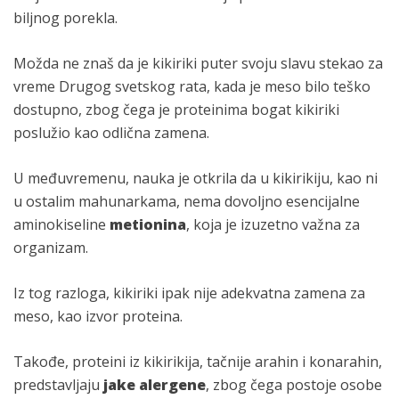
biljnog porekla.
Možda ne znaš da je kikiriki puter svoju slavu stekao za
vreme Drugog svetskog rata, kada je meso bilo teško
dostupno, zbog čega je proteinima bogat kikiriki
poslužio kao odlična zamena.
U međuvremenu, nauka je otkrila da u kikirikiju, kao ni
u ostalim mahunarkama, nema dovoljno esencijalne
aminokiseline
metionina
, koja je izuzetno važna za
organizam.
Iz tog razloga, kikiriki ipak nije adekvatna zamena za
meso, kao izvor proteina.
Takođe, proteini iz kikirikija, tačnije arahin i konarahin,
predstavljaju
jake alergene
, zbog čega postoje osobe