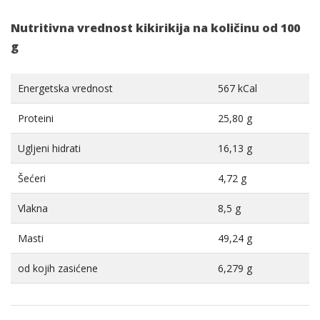
Nutritivna vrednost kikirikija na količinu od 100
g
Energetska vrednost
567 kCal
Proteini
25,80 g
Ugljeni hidrati
16,13 g
Šećeri
4,72 g
Vlakna
8,5 g
Masti
49,24 g
od kojih zasićene
6,279 g