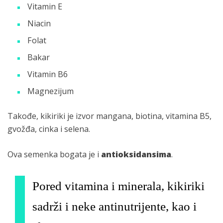
Vitamin E
Niacin
Folat
Bakar
Vitamin B6
Magnezijum
Takođe, kikiriki je izvor mangana, biotina, vitamina B5,
gvožđa, cinka i selena.
Ova semenka bogata je i
antioksidansima
.
Pored vitamina i minerala, kikiriki
sadrži i neke antinutrijente, kao i