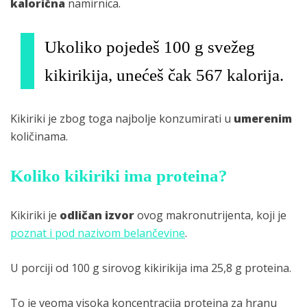
kalorična
namirnica.
Ukoliko pojedeš 100 g svežeg
kikirikija, unećeš čak 567 kalorija.
Kikiriki je zbog toga najbolje konzumirati u
umerenim
količinama.
Koliko kikiriki ima proteina?
Kikiriki je
odličan izvor
ovog makronutrijenta, koji je
poznat i pod nazivom belančevine
.
U porciji od 100 g sirovog kikirikija ima 25,8 g proteina.
To je veoma visoka koncentracija proteina za hranu