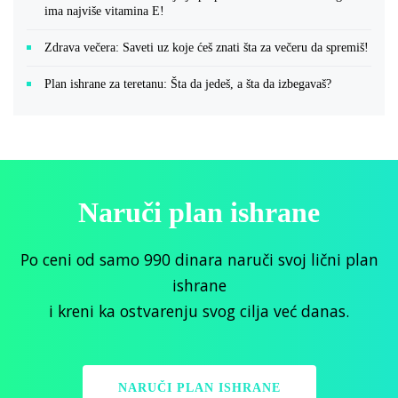
ima najviše vitamina E!
Zdrava večera: Saveti uz koje ćeš znati šta za večeru da spremiš!
Plan ishrane za teretanu: Šta da jedeš, a šta da izbegavaš?
Naruči plan ishrane
Po ceni od samo 990 dinara naruči svoj lični plan
ishrane
i kreni ka ostvarenju svog cilja već danas.
NARUČI PLAN ISHRANE