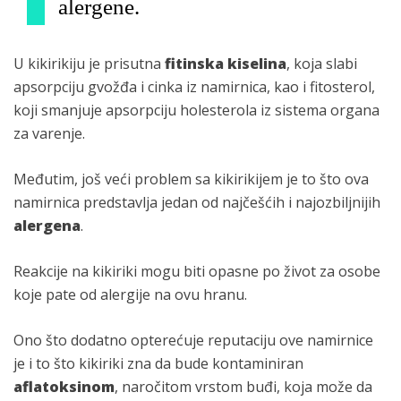
alergene.
U kikirikiju je prisutna
fitinska kiselina
, koja slabi
apsorpciju gvožđa i cinka iz namirnica, kao i fitosterol,
koji smanjuje apsorpciju holesterola iz sistema organa
za varenje.
Međutim, još veći problem sa kikirikijem je to što ova
namirnica predstavlja jedan od najčešćih i najozbiljnijih
alergena
.
Reakcije na kikiriki mogu biti opasne po život za osobe
koje pate od alergije na ovu hranu.
Ono što dodatno opterećuje reputaciju ove namirnice
je i to što kikiriki zna da bude kontaminiran
aflatoksinom
, naročitom vrstom buđi, koja može da