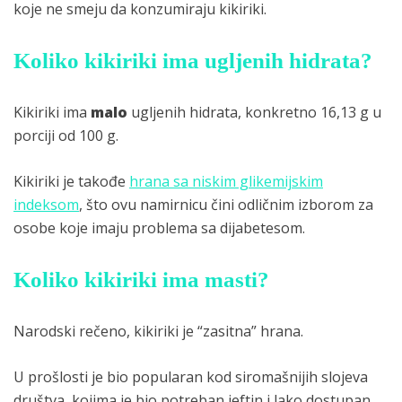
koje ne smeju da konzumiraju kikiriki.
Koliko kikiriki ima ugljenih hidrata?
Kikiriki ima
malo
ugljenih hidrata, konkretno 16,13 g u
porciji od 100 g.
Kikiriki je takođe
hrana sa niskim glikemijskim
indeksom
, što ovu namirnicu čini odličnim izborom za
osobe koje imaju problema sa dijabetesom.
Koliko kikiriki ima masti?
Narodski rečeno, kikiriki je “zasitna” hrana.
U prošlosti je bio popularan kod siromašnijih slojeva
društva, kojima je bio potreban jeftin i lako dostupan