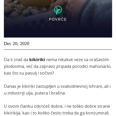
Dec 20, 2020
Da li znaš da
kikiriki
nema nikakve veze sa orašastim
plodovima, već da zapravo pripada porodici mahunarki,
kao što su pasulj i sočivo?
Danas je kikiriki zastupljen u svakodnevnoj ishrani, ali i
u industriji ulja, putera i brašna.
U ovom članku otkrićeš dobre, i ne toliko dobre strane
kikirikija, kao i to koliko često treba da ga konzumiraš.