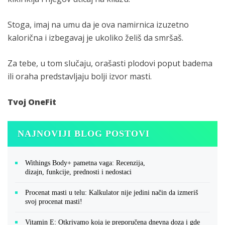
Stoga, imaj na umu da je ova namirnica izuzetno
kalorična i izbegavaj je ukoliko želiš da smršaš.
Za tebe, u tom slučaju, orašasti plodovi poput badema
ili oraha predstavljaju bolji izvor masti.
Tvoj OneFit
NAJNOVIJI BLOG POSTOVI
Withings Body+ pametna vaga: Recenzija,
dizajn, funkcije, prednosti i nedostaci
Procenat masti u telu: Kalkulator nije jedini način da izmeriš
svoj procenat masti!
Vitamin E: Otkrivamo koja je preporučena dnevna doza i gde