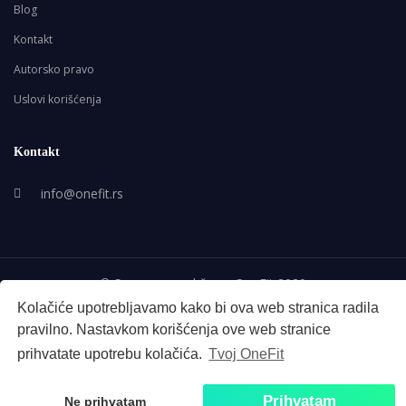
Blog
Kontakt
Autorsko pravo
Uslovi korišćenja
Kontakt
info@onefit.rs
© Sva prava zadržana. OneFit 2020
Kolačiće upotrebljavamo kako bi ova web stranica radila
pravilno. Nastavkom korišćenja ove web stranice
prihvatate upotrebu kolačića.
Tvoj OneFit
Prihvatam
Ne prihvatam