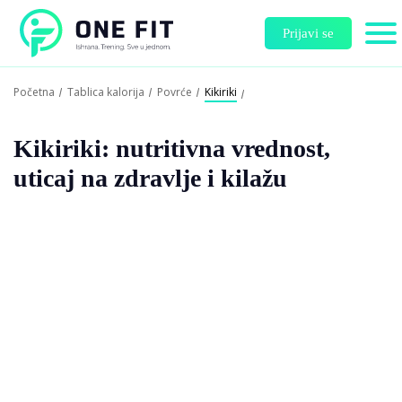
Prijavi se
Početna
Tablica kalorija
Povrće
Kikiriki
Kikiriki: nutritivna vrednost,
uticaj na zdravlje i kilažu