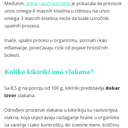
Međutim,
jedna naučna studija
je pokazala da previsok
unos omega-6 masnih kiselina u odnosu na unos
omega-3 masnih kiselina može da bude uzročnik
upalnih procesa.
Inače, upalni procesi u organizmu, poznati i kao
inflamacije, povećavaju rizik od pojave hroničnih
bolesti.
Koliko kikiriki ima vlakana?
Sa 8,5 g na porciju od 100 g, kikiriki predstavlja
dobar
izvor
vlakana.
Određeni procenat vlakana u kikirikiju su rastvorljiva
vlakna, koja usporavaju razlaganje hrane u organima
za varenje i tako kontrolišu, do izvesne mere, količinu