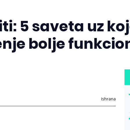
ti: 5 saveta uz ko
enje bolje funkcio
Ishrana