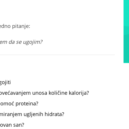
edno pitanje:
dem da se ugojim?
ojiti
povećavanjem unosa količine kalorija?
 pomoć proteina?
umiranjem ugljenih hidrata?
dovan san?