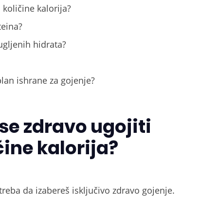
količine kalorija?
teina?
gljenih hidrata?
plan ishrane za gojenje?
 se zdravo ugojiti
ine kalorija?
reba da izabereš isključivo zdravo gojenje.