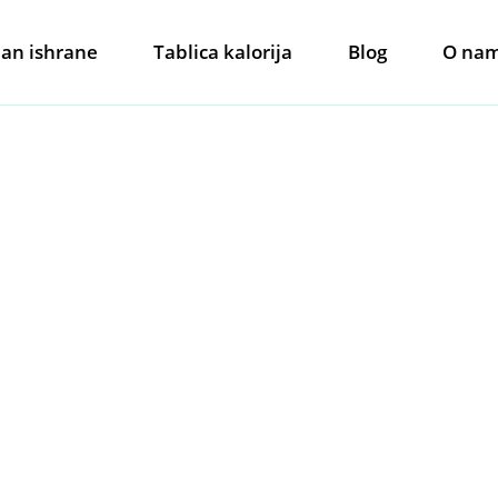
lan ishrane
Tablica kalorija
Blog
O na