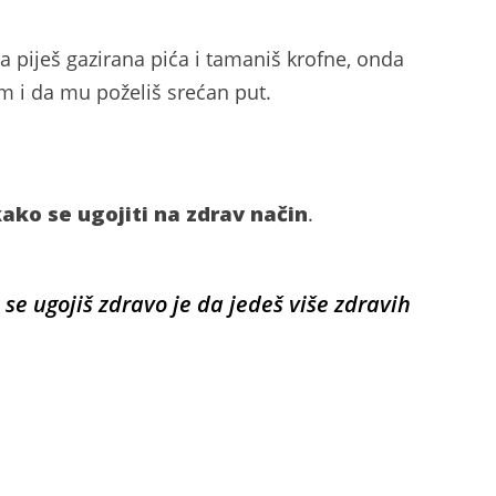
da piješ gazirana pića i tamaniš krofne, onda
m i da mu poželiš srećan put.
ako se ugojiti na zdrav način
.
se ugojiš zdravo je da jedeš više zdravih