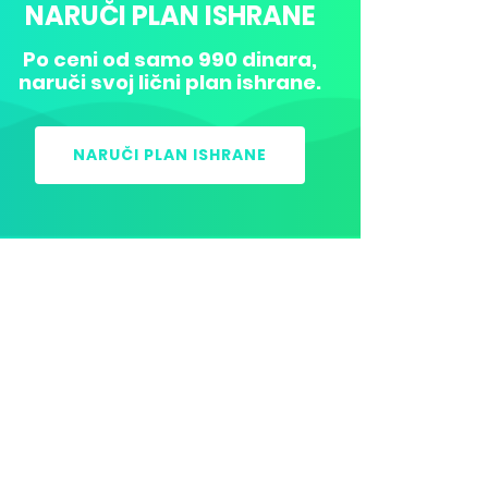
NARUČI PLAN ISHRANE
Po ceni od samo 990 dinara,
naruči svoj lični plan ishrane.
NARUČI PLAN ISHRANE