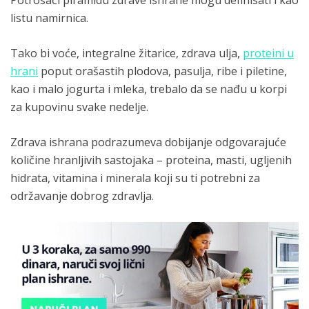
listu namirnica.
Tako bi voće, integralne žitarice, zdrava ulja,
proteini u
hrani
poput orašastih plodova, pasulja, ribe i piletine,
kao i malo jogurta i mleka, trebalo da se nađu u korpi
za kupovinu svake nedelje.
Zdrava ishrana podrazumeva dobijanje odgovarajuće
količine hranljivih sastojaka – proteina, masti, ugljenih
hidrata, vitamina i minerala koji su ti potrebni za
održavanje dobrog zdravlja.