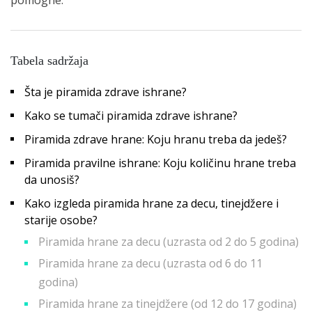
Tabela sadržaja
Šta je piramida zdrave ishrane?
Kako se tumači piramida zdrave ishrane?
Piramida zdrave hrane: Koju hranu treba da jedeš?
Piramida pravilne ishrane: Koju količinu hrane treba
da unosiš?
Kako izgleda piramida hrane za decu, tinejdžere i
starije osobe?
Piramida hrane za decu (uzrasta od 2 do 5 godina)
Piramida hrane za decu (uzrasta od 6 do 11
godina)
Piramida hrane za tinejdžere (od 12 do 17 godina)