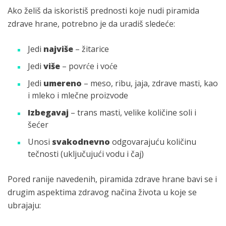
Ako želiš da iskoristiš prednosti koje nudi piramida
zdrave hrane, potrebno je da uradiš sledeće:
Jedi
najviše
– žitarice
Jedi
više
– povrće i voće
Jedi
umereno
– meso, ribu, jaja, zdrave masti, kao
i mleko i mlečne proizvode
Izbegavaj
– trans masti, velike količine soli i
šećer
Unosi
svakodnevno
odgovarajuću količinu
tečnosti (uključujući vodu i čaj)
Pored ranije navedenih, piramida zdrave hrane bavi se i
drugim aspektima zdravog načina života u koje se
ubrajaju: