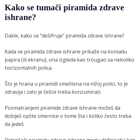
Kako se tumači piramida zdrave
ishrane?
Dakle, kako se “dešifruje” piramida zdrave ishrane?
Kada se piramida zdrave ishrane prikaže na komadu
papira (ili ekranu), ona izgleda kao trougao sa nekoliko
horizontalnih polica.
Što je hrana u piramidi smeštena na nižoj polici, to je
zdravija i zato je češće treba konzumirati.
Posmatranjem piramide zdrave ishrane možeš da
dobiješ opšte smernice o tome šta i koliko često treba
da jedeš.
Potrošači piramidu zdrave ishrane mogu definisati i kao