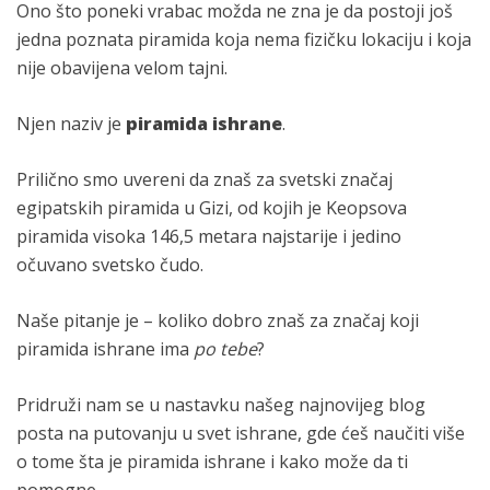
Ono što poneki vrabac možda ne zna je da postoji još
jedna poznata piramida koja nema fizičku lokaciju i koja
nije obavijena velom tajni.
Njen naziv je
piramida ishrane
.
Prilično smo uvereni da znaš za svetski značaj
egipatskih piramida u Gizi, od kojih je Keopsova
piramida visoka 146,5 metara najstarije i jedino
očuvano svetsko čudo.
Naše pitanje je – koliko dobro znaš za značaj koji
piramida ishrane ima
po tebe
?
Pridruži nam se u nastavku našeg najnovijeg blog
posta na putovanju u svet ishrane, gde ćeš naučiti više
o tome šta je piramida ishrane i kako može da ti
pomogne.