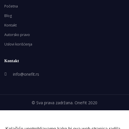
Početna
Blog
Kontakt
Autorsko pravo
Uslovi korišćenja
Kontakt
info@onefit.rs
© Sva prava zadržana. OneFit 2020
Kolačiće upotrebljavamo kako bi ova web stranica radila