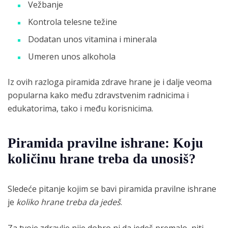
Vežbanje
Kontrola telesne težine
Dodatan unos vitamina i minerala
Umeren unos alkohola
Iz ovih razloga piramida zdrave hrane je i dalje veoma
popularna kako među zdravstvenim radnicima i
edukatorima, tako i među korisnicima.
Piramida pravilne ishrane: Koju
količinu hrane treba da unosiš?
Sledeće pitanje kojim se bavi piramida pravilne ishrane
je
koliko hrane treba da jedeš
.
Za tvoje zdravlje nije dobro ni da jedeš premalo, niti