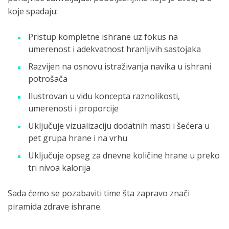
koje spadaju:
Pristup kompletne ishrane uz fokus na
umerenost i adekvatnost hranljivih sastojaka
Razvijen na osnovu istraživanja navika u ishrani
potrošača
Ilustrovan u vidu koncepta raznolikosti,
umerenosti i proporcije
Uključuje vizualizaciju dodatnih masti i šećera u
pet grupa hrane i na vrhu
Uključuje opseg za dnevne količine hrane u preko
tri nivoa kalorija
Sada ćemo se pozabaviti time šta zapravo znači
piramida zdrave ishrane.