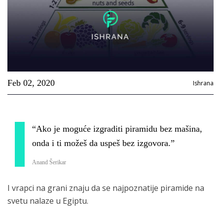
Feb 02, 2020
Ishrana
“Ako je moguće izgraditi piramidu bez mašina,
onda i ti možeš da uspeš bez izgovora.”
Anand Šerikar
I vrapci na grani znaju da se najpoznatije piramide na
svetu nalaze u Egiptu.