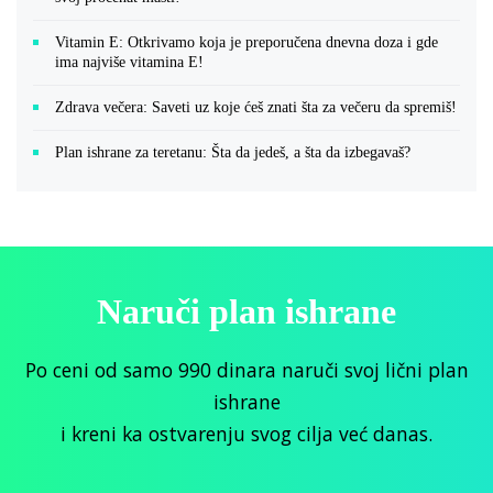
Vitamin E: Otkrivamo koja je preporučena dnevna doza i gde
ima najviše vitamina E!
Zdrava večera: Saveti uz koje ćeš znati šta za večeru da spremiš!
Plan ishrane za teretanu: Šta da jedeš, a šta da izbegavaš?
Naruči plan ishrane
Po ceni od samo 990 dinara naruči svoj lični plan
ishrane
i kreni ka ostvarenju svog cilja već danas.