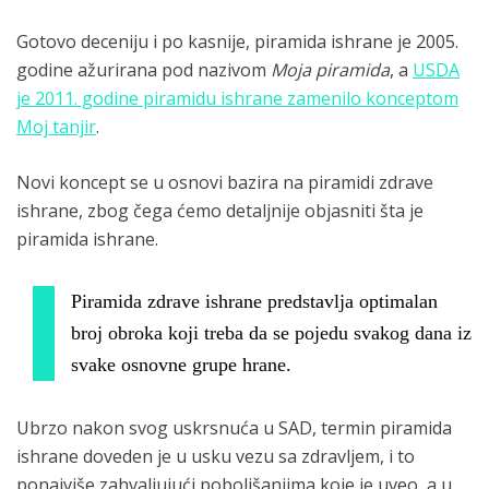
Gotovo deceniju i po kasnije, piramida ishrane je 2005.
godine ažurirana pod nazivom
Moja piramida
, a
USDA
je 2011. godine piramidu ishrane zamenilo konceptom
Moj tanjir
.
Novi koncept se u osnovi bazira na piramidi zdrave
ishrane, zbog čega ćemo detaljnije objasniti šta je
piramida ishrane.
Piramida zdrave ishrane predstavlja optimalan
broj obroka koji treba da se pojedu svakog dana iz
svake osnovne grupe hrane.
Ubrzo nakon svog uskrsnuća u SAD, termin piramida
ishrane doveden je u usku vezu sa zdravljem, i to
ponajviše zahvaljujući poboljšanjima koje je uveo, a u