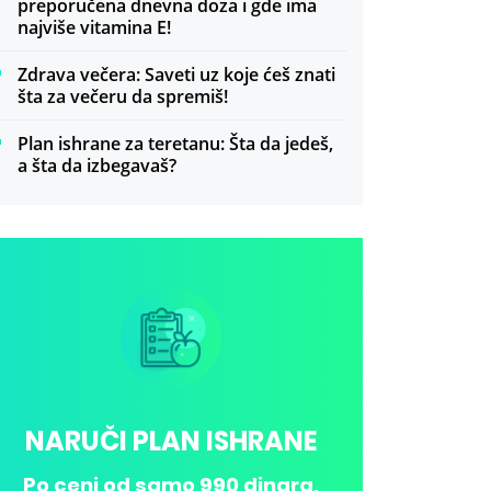
preporučena dnevna doza i gde ima
najviše vitamina E!
Zdrava večera: Saveti uz koje ćeš znati
šta za večeru da spremiš!
Plan ishrane za teretanu: Šta da jedeš,
a šta da izbegavaš?
NARUČI PLAN ISHRANE
Po ceni od samo 990 dinara,