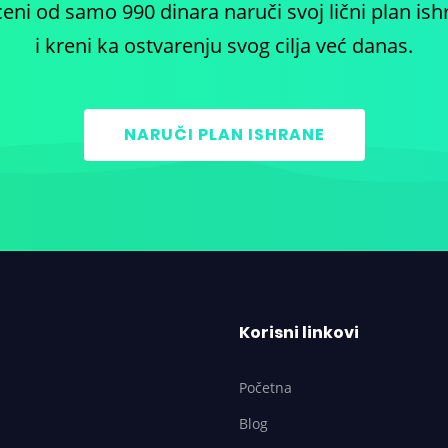
ceni od samo 990 dinara naruči svoj lični plan ish
i kreni ka ostvarenju svog cilja već danas.
NARUČI PLAN ISHRANE
Korisni linkovi
Početna
Blog