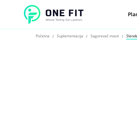
Pla
Početna
Suplementacija
Sagorevač masti
Slende