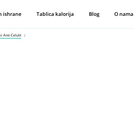
n ishrane
Tablica kalorija
Blog
O nama
r Anti Celulit