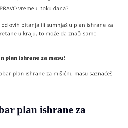
u PRAVO vreme u toku dana?
d ovih pitanja ili sumnjaš u plan ishrane za
teretane u kraju, to može da znači samo
n plan ishrane za masu!
 dobar plan ishrane za mišićnu masu saznaćeš
obar plan ishrane za