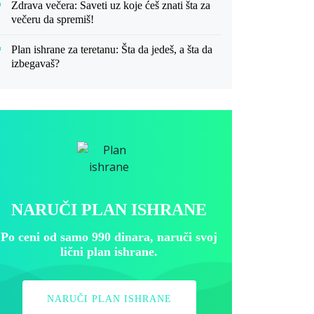
Zdrava večera: Saveti uz koje ćeš znati šta za
večeru da spremiš!
Plan ishrane za teretanu: Šta da jedeš, a šta da
izbegavaš?
NARUČI PLAN ISHRANE
Po ceni od samo 990 dinara, naruči svoj
lični plan ishrane.
NARUČI PLAN ISHRANE