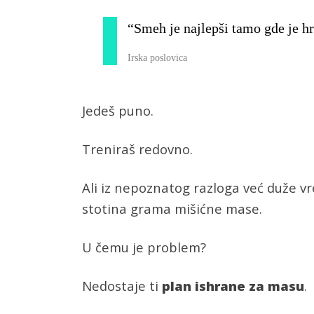
“Smeh je najlepši tamo gde je hr
Irska poslovica
Jedeš puno.
Treniraš redovno.
Ali iz nepoznatog razloga već duže v
stotina grama mišićne mase.
U čemu je problem?
Nedostaje ti
plan ishrane za masu
.