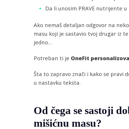
Da li unosim PRAVE nutrijente 
Ako nemaš detaljan odgovor na neko o
masu koji je sastavio tvoj drugar iz 
jedno…
Potreban ti je
OneFit
personalizova
Šta to zapravo znači i kako se pravi
u nastavku teksta.
Od čega se sastoji d
mišićnu masu?