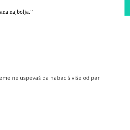
ana najbolja.”
reme ne uspevaš da nabaciš više od par