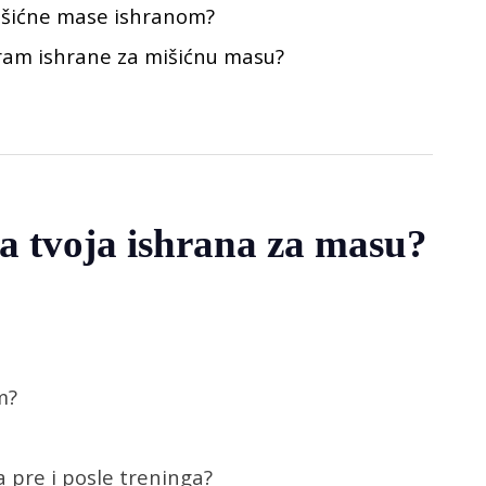
išićne mase ishranom?
gram ishrane za mišićnu masu?
a tvoja ishrana za masu?
m?
a pre i posle treninga?