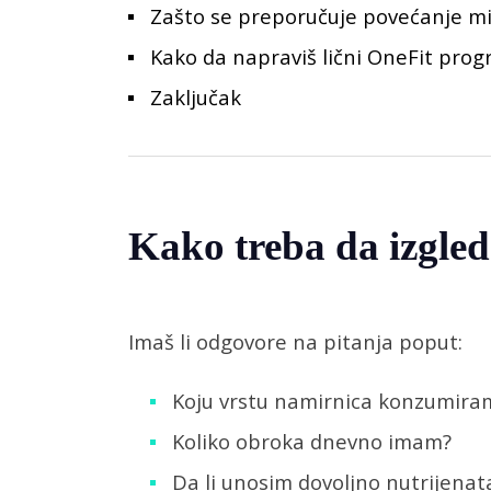
Zašto se preporučuje povećanje m
Kako da napraviš lični OneFit pro
Zaključak
Kako treba da izgled
Imaš li odgovore na pitanja poput:
Koju vrstu namirnica konzumira
Koliko obroka dnevno imam?
Da li unosim dovoljno nutrijenat