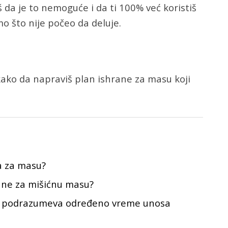
da je to nemoguće i da ti 100% već koristiš
o što nije počeo da deluje.
ako da napraviš plan ishrane za masu koji
a za masu?
rane za mišićnu masu?
su podrazumeva određeno vreme unosa