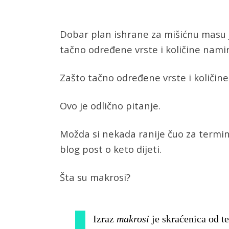
Dobar plan ishrane za mišićnu masu
tačno određene vrste i količine nam
Zašto tačno određene vrste i količin
Ovo je odlično pitanje.
Možda si nekada ranije čuo za termin
blog post o keto dijeti.
Šta su makrosi?
Izraz
makrosi
je skraćenica od 