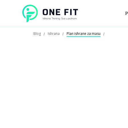
P
Blog
Ishrana
Plan ishrane za masu