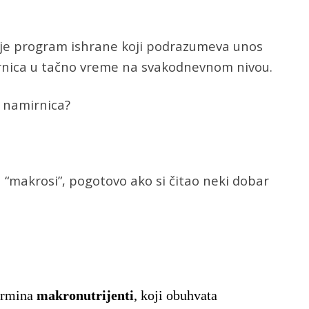
 je program ishrane koji podrazumeva unos
irnica u tačno vreme na svakodnevnom nivou.
e namirnica?
 “makrosi”, pogotovo ako si čitao neki dobar
termina
makronutrijenti
, koji obuhvata