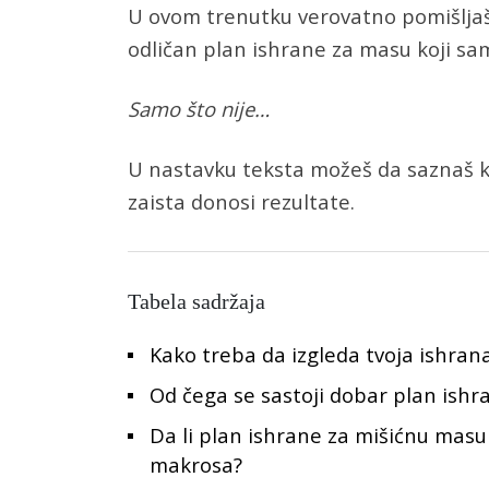
U ovom trenutku verovatno pomišljaš 
odličan plan ishrane za masu koji sam
Samo što nije…
U nastavku teksta možeš da saznaš k
zaista donosi rezultate.
Tabela sadržaja
Kako treba da izgleda tvoja ishran
Od čega se sastoji dobar plan ish
Da li plan ishrane za mišićnu ma
makrosa?