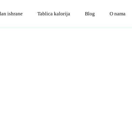
lan ishrane
Tablica kalorija
Blog
O nama