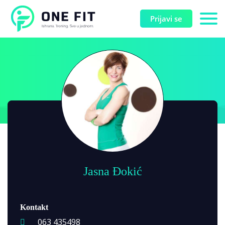
Prijavi se
Jasna Đokić
Kontakt
063 435498