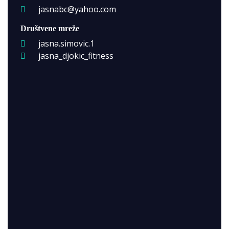
jasnabc@yahoo.com
Društvene mreže
jasna.simovic.1
jasna_djokic_fitness