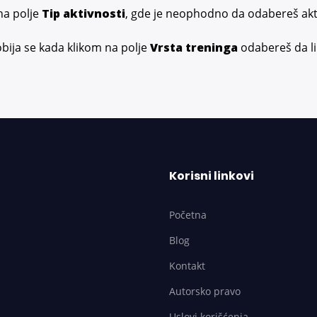
na polje
Tip aktivnosti
, gde je neophodno da odabereš akt
bija se kada klikom na polje
Vrsta treninga
odabereš da li 
Korisni linkovi
Početna
Blog
Kontakt
Autorsko pravo
Uslovi korišćenja