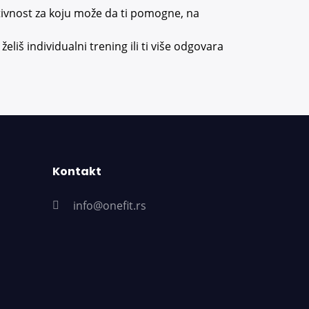
Beogradski maraton
ivnost za koju može da ti pomogne, na
(42,195 km- 3h 53 minuta)
sa plasmanom na 93.
želiš individualni trening ili ti više odgovara
pozociji. Pored navedenih
aktivnosti sam trenirao
triatlon, rekreativno se
bavim tenisom, stoni
tenisom i treniram u
teretani. Vama kao
klijentima mogu da kažem
da volim posao koji radim i
Kontakt
da dajem sve od sebe da
klijent bude zadovoljan
info@onefit.rs
mojim uslugama i
rezultatima. Pored plana
treninga, postoji
mogućnost kompletne
ishrane u skladu sa ciljem
koji želimo da postignemo.