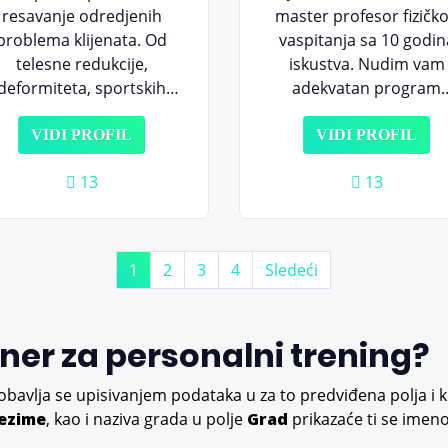
resavanje odredjenih
master profesor fizičk
problema klijenata. Od
vaspitanja sa 10 godin
telesne redukcije,
iskustva. Nudim vam
deformiteta, sportskih
adekvatan program
ovreda, fizicke pripreme
vežbanja, pomoću koji
tista. Profesionalan i
ćete popraviti držanje
VIDI PROFIL
VIDI PROFIL
biljan rad, pristup, kao i
rešiti se bolova u leđima
13
13
prijatnu atmosferu na
ujedno i smršati i zategn
samim treninzima.
se! U radu sa mnom,
imaćete rezultate bez
upala mišića i bolova.
1
2
3
4
Sledeći
Vidimo se na treningu
rener za personalni trening?
bavlja se upisivanjem podataka u za to predviđena polja i ko
rezime
, kao i naziva grada u polje
Grad
prikazaće ti se imen