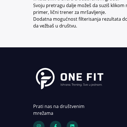
radujem se uvek novim
Svoju pretragu dalje možeš da suziš klikom 
klijentima i ispunjavanjem
primer, lični trener za mršavljenje.
njihovih zahteva i zelja.
Dodatna mogućnost filterisanja rezultata do
da vežbaš u društvu.
Prati nas na društvenim
mrežama