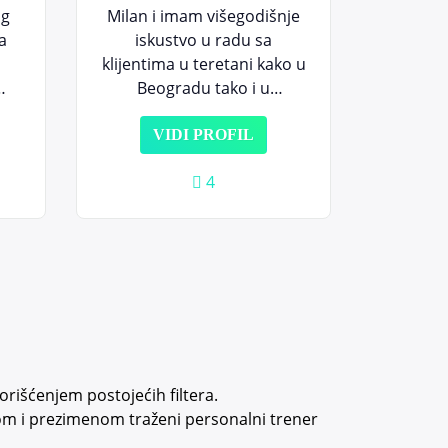
og
Milan i imam višegodišnje
a
iskustvo u radu sa
klijentima u teretani kako u
Beogradu tako i u
h
Požarevcu gde sada
,
obitavam. Za sebe mogu
VIDI PROFIL
, a
da kažem da sam
4
uti
komunikativan i otvoren za
saradnju. Što se tiče mog
bavljena sportom, trenirao
sam košarku 12 godina i
!
još uvek je igram
rekreativno i treniram
kadete (2005/2006) u KK
Požarevcu. Moje sportske
aktivno ove 2021 godine su
rišćenjem postojećih filtera.
istrčan Tribalion chellenge
om i prezimenom traženi personalni trener
(23 km i 33 prepreka),