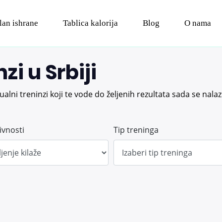
lan ishrane
Tablica kalorija
Blog
O nama
zi u Srbiji
dualni treninzi koji te vode do željenih rezultata sada se nal
ivnosti
Tip treninga