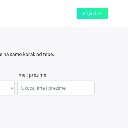
Prijavi se
aze na samo korak od tebe.
Ime i prezime