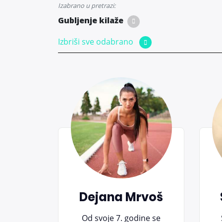
Izabrano u pretrazi:
Gubljenje kilaže
Izbriši sve odabrano
Dejana Mrvoš
Od svoje 7. godine se