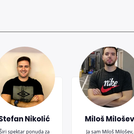
Stefan Nikolić
Miloš Miloše
Širi spektar ponuda za
Ja sam Miloš Milošev,