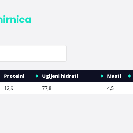
mirnica
Proteini
Ugljeni hidrati
Masti
12,9
77,8
4,5