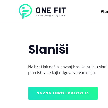
Pla
Slaniši
Na brz i lak način, saznaj broj kalorija u slan
plan ishrane koji odgovara tvom cilju.
SAZNAJ BROJ KALORIJA