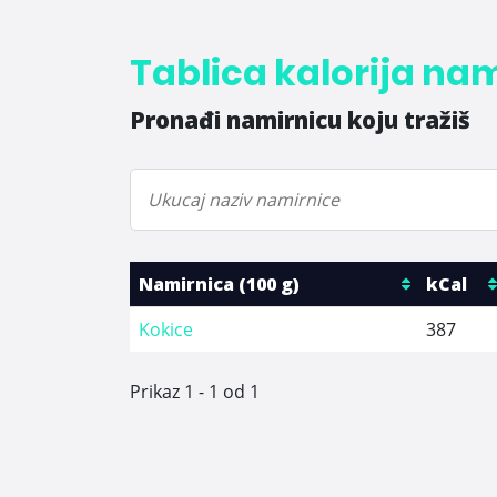
Tablica kalorija na
Pronađi namirnicu koju tražiš
Namirnica (100 g)
kCal
Kokice
387
Prikaz 1 - 1 od 1