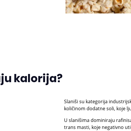
ju kalorija?
Slaniši su kategorija industri
količinom dodatne soli, koje lj
U slanišima dominiraju rafinisa
trans masti, koje negativno uti