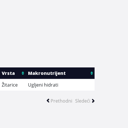
Vrsta
Makronutrijent
Žitarice
Ugljeni hidrati
Prethodni
Sledeći