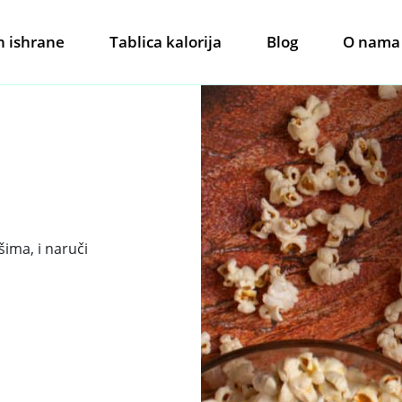
n ishrane
Tablica kalorija
Blog
O nama
išima, i naruči