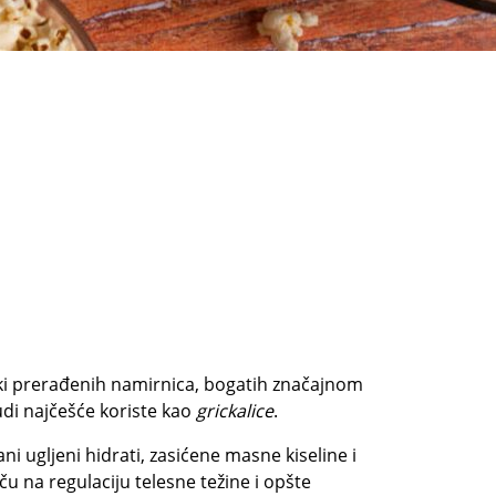
jski prerađenih namirnica, bogatih značajnom
udi najčešće koriste kao
grickalice
.
ni ugljeni hidrati, zasićene masne kiseline i
ču na regulaciju telesne težine i opšte