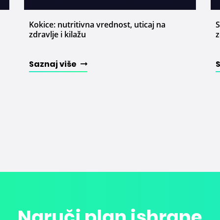
Kokice: nutritivna vrednost, uticaj na
S
zdravlje i kilažu
z
Saznaj više
Naruči plan ishrane