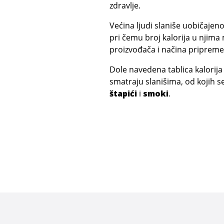
zdravlje.
Većina ljudi slaniše uobičaje
pri čemu broj kalorija u njima 
proizvođača i načina pripreme
Dole navedena tablica kalorija 
smatraju slanišima, od kojih se
štapići
i
smoki
.