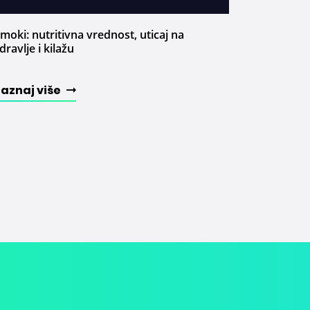
moki: nutritivna vrednost, uticaj na
dravlje i kilažu
Saznaj više