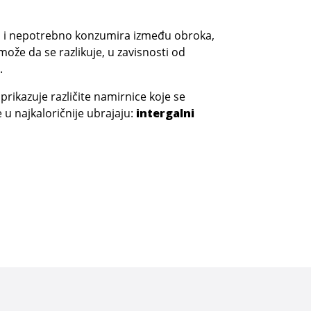
no i nepotrebno konzumira između obroka,
može da se razlikuje, u zavisnosti od
.
prikazuje različite namirnice koje se
 u najkaloričnije ubrajaju:
intergalni