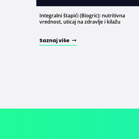
Integralni štapići (Biogric): nutritivna
vrednost, uticaj na zdravlje i kilažu
Saznaj više