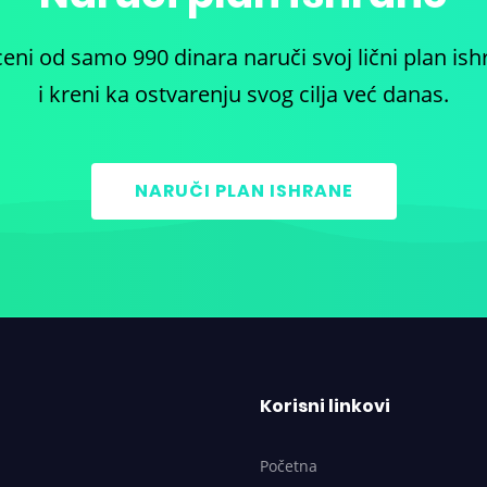
ceni od samo 990 dinara naruči svoj lični plan ish
i kreni ka ostvarenju svog cilja već danas.
NARUČI PLAN ISHRANE
Korisni linkovi
Početna