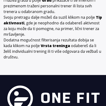
i naziva grada u polje
Grad
prikazaće ti se imenom i
prezimenom traženi personalni trener ili lista svih
trenera u odabranom gradu.
Svoju pretragu dalje možeš da suziš klikom na polje
Tip
aktivnosti
, gde je neophodno da odabereš aktivnost
za koju može da ti pomogne, na primer, lični trener za
mršavljenje.
Dodatna mogućnost filterisanja rezultata dobija se
kada klikom na polje
Vrsta treninga
odabereš da li
želiš individualni trening ili ti više odgovara da vežbaš u
društvu.